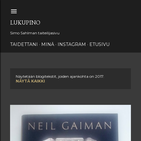
Siirry pääsisältöön
LUKUPINO
Simo Sahlman taiteilijasivu
TAIDETTANI
MINÄ
INSTAGRAM
ETUSIVU
Näytetään blogitekstit, joiden ajankohta on 2017.
T
NÄYTÄ KAIKKI
e
k
s
t