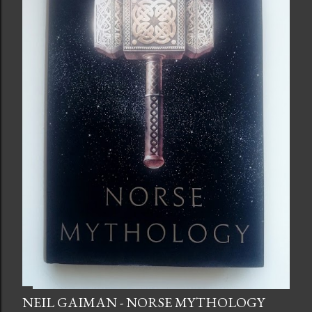
i
t
NEIL GAIMAN - NORSE MYTHOLOGY