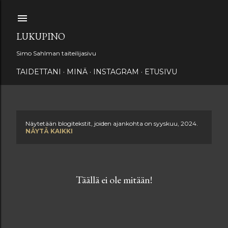
Siirry pääsisältöön
LUKUPINO
Simo Sahlman taiteilijasivu
TAIDETTANI
MINÄ
INSTAGRAM
ETUSIVU
Näytetään blogitekstit, joiden ajankohta on syyskuu, 2024.
T
NÄYTÄ KAIKKI
e
k
Täällä ei ole mitään!
s
t