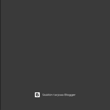
i
t
Sisällön tarjoaa Blogger