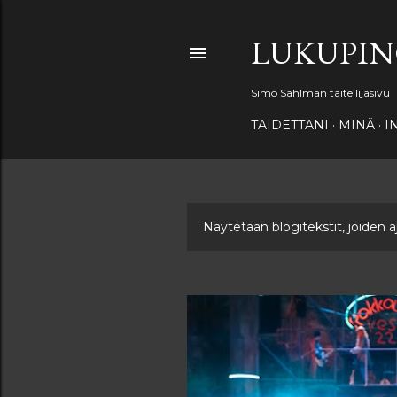
LUKUPI
Simo Sahlman taiteilijasivu
TAIDETTANI
MINÄ
I
Näytetään blogitekstit, joiden 
T
e
k
s
t