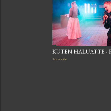
i
t
KUTEN HALUATTE -
Jaa muille