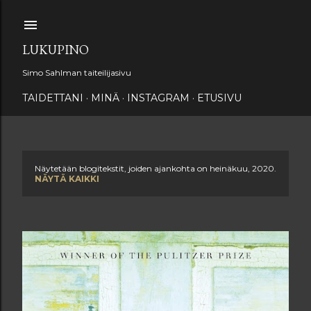
Siirry pääsisältöön
LUKUPINO
Simo Sahlman taiteilijasivu
TAIDETTANI
MINÄ
INSTAGRAM
ETUSIVU
Näytetään blogitekstit, joiden ajankohta on heinäkuu, 2020.
T
NÄYTÄ KAIKKI
e
k
s
t