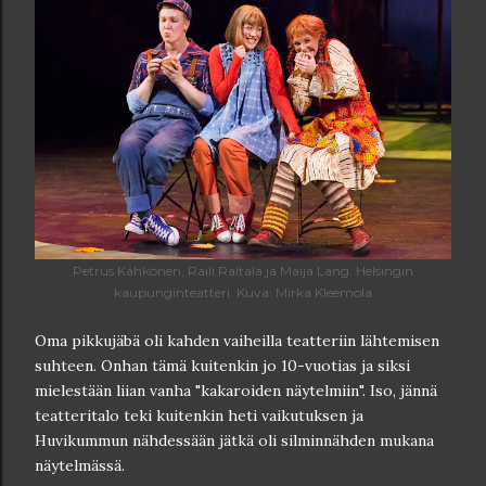
Petrus Kähkönen, Raili Raitala ja Maija Lang. Helsingin
kaupunginteatteri. Kuva: Mirka Kleemola
Oma pikkujäbä oli kahden vaiheilla teatteriin lähtemisen
suhteen. Onhan tämä kuitenkin jo 10-vuotias ja siksi
mielestään liian vanha "kakaroiden näytelmiin". Iso, jännä
teatteritalo teki kuitenkin heti vaikutuksen ja
Huvikummun nähdessään jätkä oli silminnähden mukana
näytelmässä.