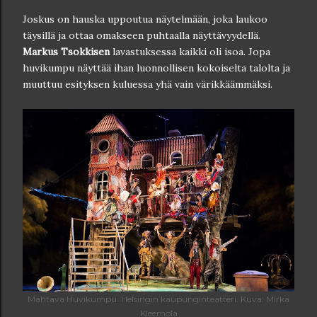
Joskus on hauska uppoutua näytelmään, joka laukoo
täysillä ja ottaa omakseen puhtaalla näyttävyydellä.
Markus Tsokkisen
lavastuksessa kaikki oli isoa. Jopa
huvikumpu näyttää ihan luonnollisen kokoiselta talolta ja
muuttuu esityksen kuluessa yhä vain värikkäämmäksi.
Mahtava Huvikumpu. Helsingin kaupunginteatteri. Kuva: Mirka
Kleemola