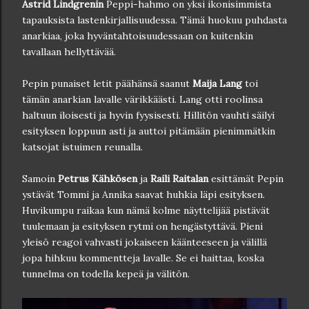
Astrid Lindgrenin
Peppi-hahmo on yksi ikonisimmista
tapauksista lastenkirjallisuudessa. Tämä huokuu puhdasta
anarkiaa, joka hyväntahtoisuudessaan on kuitenkin
tavallaan hellyttävää.
Pepin punaiset letit päähänsä saanut
Maija Lang
toi
tämän anarkian lavalle värikkäästi. Lang otti roolinsa
haltuun iloisesti ja hyvin fyysisesti. Hillitön vauhti säilyi
esityksen loppuun asti ja auttoi pitämään pienimmätkin
katsojat istuimen reunalla.
Samoin
Petrus Kähkösen
ja
Raili Raitalan
esittämät Pepin
ystävät Tommi ja Annika saavat huhkia läpi esityksen.
Huvikumpu raikaa kun nämä kolme näyttelijää pistävät
tuulemaan ja esityksen rytmi on hengästyttävä. Pieni
yleisö reagoi vahvasti jokaiseen käänteeseen ja välillä
jopa hihkuu kommentteja lavalle. Se ei haittaa, koska
tunnelma on todella kepeä ja välitön.