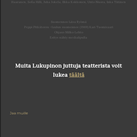
Haaranen, Sofia Hilli, Juha Jokela, Ilkka Kokkonen, Unto Nuora, Inka Tiitinen
Suomennos Liisa Ryömä
Peppi Pitkätossu –laulun suomennos (1969) Kari Tuomisaari
Ohjaus Milko Lehto
Esitys nähty medialipulla
Muita Lukupinon juttuja teatterista voit
lukea
täältä
Jaa muille