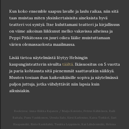
Kun koko ensemble saapuu lavalle ja laulu raikaa, niin sitä
taas muistaa miten yksinkertaisisita aineksista hyvä
teatteri voi syntyä. Itse kuluttamani teatteri ja kirjallisuus
on viime aikoinan liikkunut melko vakavissa aiheissa ja
Peppi Pitkätossu on juuri oikea lääke muistuttamaan
värien olemassaolosta maailmassa.
Lisää tietoa näytelmästä löytyy Helsingin
kaupunginteatterin sivuilta
täältä
. Ikäsuositus on 5 vuotta
ja paria kohtausta sitä pienemmät saattavatkin säikkyä.
Muuten tosiaan ihan kaikenikäisille sopiva ja näytelmässä
paljon juttuja, jotka viihdyttävät niin lapsia kuin
aikuisiakin.
Rooleissa: Anna-Riikka Rajanen / Maija Koivisto, Petrus Kähkönen, Raili
Raitala, Panu Vauhkonen, Ursula Salo, Kirsi Karlenius, Kaisa Torkkel, Sari
Haapamäki, Risto Kaskilahti, Tuukka Leppänen, Kai Lähdesmäki, Helena