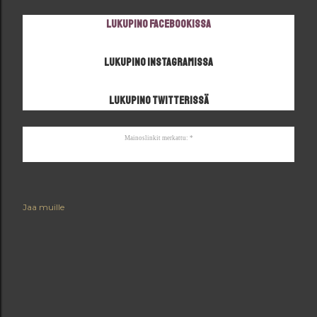
Lukupino Facebookissa
Lukupino Instagramissa
Lukupino Twitterissä
Mainoslinkit merkattu: *
Jaa muille