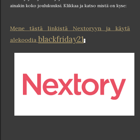
ainakin koko joulukuuksi. Klikkaa ja katso mistä on kyse:
Mene tästä linkistä Nextoryyn ja käytä
blackfriday21
alekoodia
*