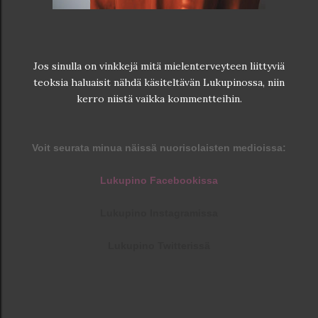
Jos sinulla on vinkkejä mitä mielenterveyteen liittyviä
teoksia haluaisit nähdä käsiteltävän Lukupinossa, niin
kerro niistä vaikka kommentteihin.
Voit seurata minua näissä nuorisolaisten m
edioissa:
Lukupino Facebookissa
Lukupino Instagramissa
Lukupino Twitterissä