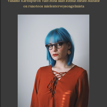
Vanamo Karhupuron
Vain minä saan kutsua itseäni hulluksi
on runoteos mielenterveysongelmista