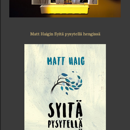
Matt Haigin Syitä pysytellä hengissä