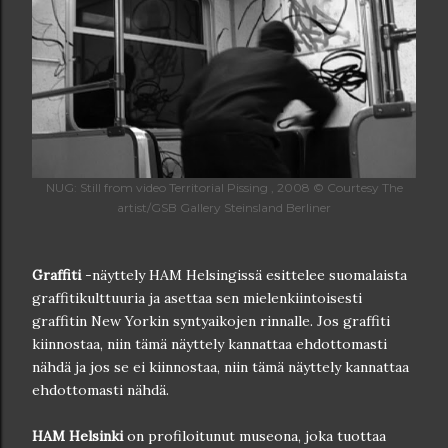
NUG: Still from video Territorial Pissing , 2008 © Courtesy The
artist/GSB Gallery Steinsland Berliner
Graffiti
-näyttely HAM Helsingissä esittelee suomalaista
graffitikulttuuria ja asettaa sen mielenkiintoisesti
graffitin New Yorkin syntyaikojen rinnalle. Jos graffiti
kiinnostaa, niin tämä näyttely kannattaa ehdottomasti
nähdä ja jos se ei kiinnostaa, niin tämä näyttely kannattaa
ehdottomasti nähdä.
HAM Helsinki
on profiloitunut museona, joka tuottaa