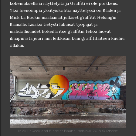
kokemuksellisia näyttelyitä ja Graffiti ei ole poikkeus.
Yksi hienoimpia yksityiskohtia näyttelyssä on Bladen ja
Mick La Rockin maalaamat julkiset graffitit Helsingin
Baanalle. Lisäksi tietysti lukuisat työpajat ja
mahdollisuudet kokeilla itse graffitin tekoa luovat
ilmapiiristä juuri niin leikkisän kuin graffititaiteen kuuluu
ollakin.
Mick LaRock and Blade at Baana, Helsinki, 2018 © Photo: