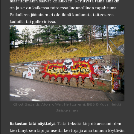
määritelmäkin saavat kolauksen. Kehitystä tämä ainakin
on ja se on kaikessa taiteessa luonnollinen tapahtuma.
Paikalleen jääminen ei ole ikinä kuulunuta taiteeseen
kaduilla tai gallerioissa.
Ghost Bastards: Atomic War, Herttoniemi, 1986 © Kuva: Heikki
Jääskeläinen
Rakastan tätä näyttelyä
. Tätä tekstiä kirjoittaessani olen
kiertänyt sen läpi jo useita kertoja ja aina tunnun löytävän