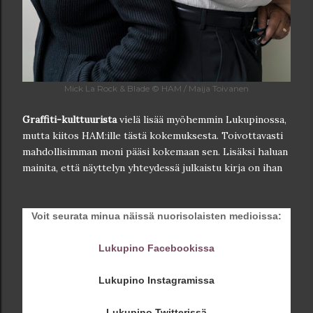
Mick La Rock & Blade © HAM / Maija Toivanen
Graffiti-kulttuurista
vielä lisää myöhemmin Lukupinossa,
mutta kiitos HAM:ille tästä kokemuksesta. Toivottavasti
mahdollisimman moni pääsi kokemaan sen. Lisäksi haluan
mainita, että näyttelyn yhteydessä julkaistu kirja on ihan
Voit seurata minua näissä nuorisolaisten medioissa:
Lukupino Facebookissa
Lukupino Instagramissa
Lukupino Twitterissä