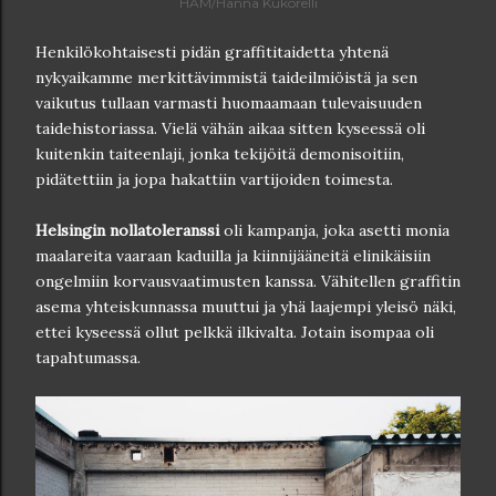
HAM/Hanna Kukorelli
Henkilökohtaisesti pidän graffititaidetta yhtenä
nykyaikamme merkittävimmistä taideilmiöistä ja sen
vaikutus tullaan varmasti huomaamaan tulevaisuuden
taidehistoriassa. Vielä vähän aikaa sitten kyseessä oli
kuitenkin taiteenlaji, jonka tekijöitä demonisoitiin,
pidätettiin ja jopa hakattiin vartijoiden toimesta.
Helsingin nollatoleranssi
oli kampanja, joka asetti monia
maalareita vaaraan kaduilla ja kiinnijääneitä elinikäisiin
ongelmiin korvausvaatimusten kanssa. Vähitellen graffitin
asema yhteiskunnassa muuttui ja yhä laajempi yleisö näki,
ettei kyseessä ollut pelkkä ilkivalta. Jotain isompaa oli
tapahtumassa.