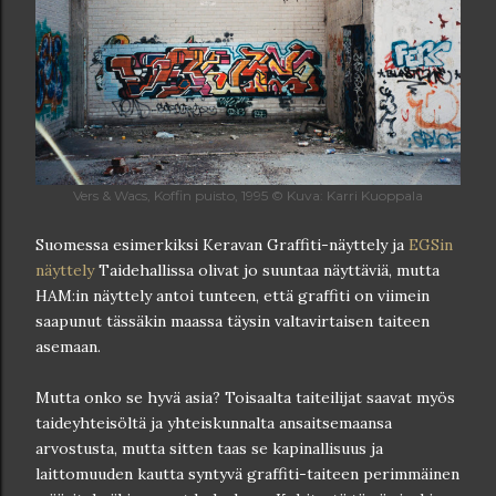
Vers & Wacs, Koffin puisto, 1995 © Kuva: Karri Kuoppala
Suomessa esimerkiksi Keravan Graffiti-näyttely ja
EGSin
näyttely
Taidehallissa olivat jo suuntaa näyttäviä, mutta
HAM:in näyttely antoi tunteen, että graffiti on viimein
saapunut tässäkin maassa täysin valtavirtaisen taiteen
asemaan.
Mutta onko se hyvä asia? Toisaalta taiteilijat saavat myös
taideyhteisöltä ja yhteiskunnalta ansaitsemaansa
arvostusta, mutta sitten taas se kapinallisuus ja
laittomuuden kautta syntyvä graffiti-taiteen perimmäinen