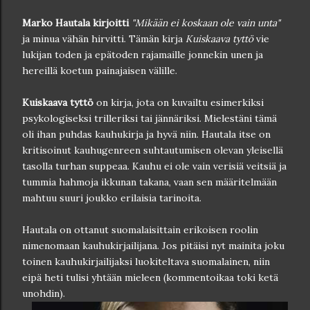
Marko Hautala kirjoitti
"Mikään ei koskaan ole vain unta"
ja minua vähän hirvitti. Tämän kirja
Kuiskaava tyttö
vie
lukijan toden ja epätoden rajamaille jonnekin unen ja
hereillä koetun painajaisen välille.
Kuiskaava tyttö
on kirja, jota on kuvailtu esimerkiksi
psykologiseksi trilleriksi tai jännäriksi. Mielestäni tämä
oli ihan puhdas kauhukirja ja hyvä niin. Hautala itse on
kritisoinut kauhugenreen suhtautumisen olevan yleisellä
tasolla turhan suppeaa. Kauhu ei ole vain verisiä veitsiä ja
tummia hahmoja ikkunan takana, vaan sen määritelmään
mahtuu suuri joukko erilaisia tarinoita.
Hautala on ottanut suomalaisittain erikoisen roolin
nimenomaan kauhukirjailijana. Jos pitäisi nyt mainita joku
toinen kauhukirjailijaksi luokiteltava suomalainen, niin
eipä heti tulisi yhtään mieleen (kommentoikaa toki ketä
unohdin).