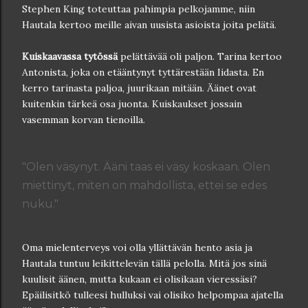
Stephen King toteuttaa pahimpia pelkojamme, niin
Hautala kertoo meille aivan uusista asioista joita pelätä.
Kuiskaavassa tytössä
pelättävää oli paljon. Tarina kertoo
Antonista, joka on etääntynyt tyttärestään Iidasta. En
kerro tarinasta paljoa, juurikaan mitään. Äänet ovat
kuitenkin tärkeä osa juonta. Kuiskaukset jossain
vasemman korvan tienoilla.
"Olen väsynyt. Ääni taas ei väsy koskaan. Olen
miettinyt, miten on mahdollista, ettei se edes
nuku."
Oma mielenterveys voi olla yllättävän hento asia ja
Hautala tuntuu leikittelevän tällä pelolla. Mitä jos sinä
kuulisit äänen, mutta kukaan ei olisikaan vieressäsi?
Epäilisitkö tulleesi hulluksi vai olisiko helpompaa ajatella