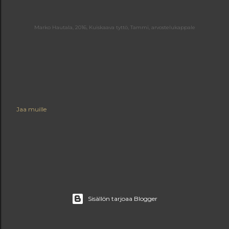
Marko Hautala, 2016, Kuiskaava tyttö, Tammi, arvostelukappale
Jaa muille
Sisällön tarjoaa Blogger