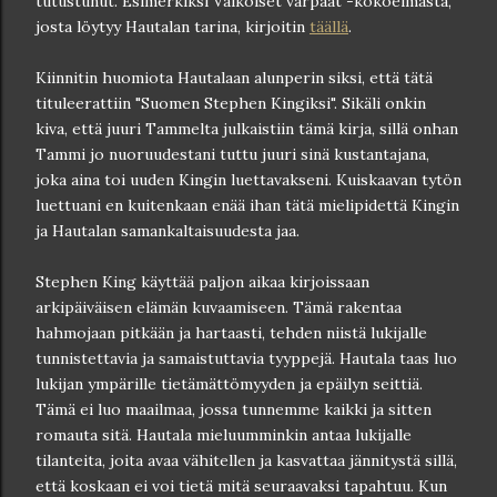
tutustunut. Esimerkiksi Valkoiset varpaat -kokoelmasta,
josta löytyy Hautalan tarina, kirjoitin
täällä
.
Kiinnitin huomiota Hautalaan alunperin siksi, että tätä
tituleerattiin "Suomen Stephen Kingiksi". Sikäli onkin
kiva, että juuri Tammelta julkaistiin tämä kirja, sillä onhan
Tammi jo nuoruudestani tuttu juuri sinä kustantajana,
joka aina toi uuden Kingin luettavakseni. Kuiskaavan tytön
luettuani en kuitenkaan enää ihan tätä mielipidettä Kingin
ja Hautalan samankaltaisuudesta jaa.
Stephen King käyttää paljon aikaa kirjoissaan
arkipäiväisen elämän kuvaamiseen. Tämä rakentaa
hahmojaan pitkään ja hartaasti, tehden niistä lukijalle
tunnistettavia ja samaistuttavia tyyppejä. Hautala taas luo
lukijan ympärille tietämättömyyden ja epäilyn seittiä.
Tämä ei luo maailmaa, jossa tunnemme kaikki ja sitten
romauta sitä. Hautala mieluumminkin antaa lukijalle
tilanteita, joita avaa vähitellen ja kasvattaa jännitystä sillä,
että koskaan ei voi tietä mitä seuraavaksi tapahtuu. Kun