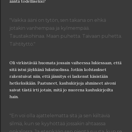
ääntä todelliseksi?
"Vaikka ääni on tytön, sen takana on ehkä
jotakin vanhempaa ja kylmempää.
Taustakohinaa. Maan puhetta. Taivaan puhetta.
Tähtityttö."
Oli virkistävää huomata jossain vaiheessa lukiessaan, että
sitä istui jäykkänä lukutuolissa. Jotkin kohtaukset
rakentuivat niin, että jännitys ei laskenut käsistään
hetkeksikään. Paatuneet, kauhukirjoja ahmineet aivoni
saivat tästä irti jotain, mitä jo nuorena kauhukirjoilta
hain.
"En voi olla ajattelematta sitä ja sen kiiltäviä
silmiä, kun se kyyhöttää jossakin ahtaassa
onkalossa. Ja etenkään sen pientä suuta, kun se