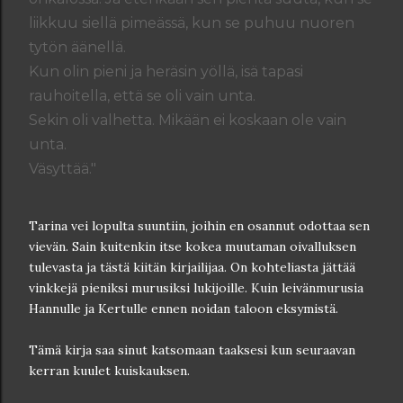
liikkuu siellä pimeässä, kun se puhuu nuoren
tytön äänellä.
Kun olin pieni ja heräsin yöllä, isä tapasi
rauhoitella, että se oli vain unta.
Sekin oli valhetta. Mikään ei koskaan ole vain
unta.
Väsyttää."
Tarina vei lopulta suuntiin, joihin en osannut odottaa sen
vievän. Sain kuitenkin itse kokea muutaman oivalluksen
tulevasta ja tästä kiitän kirjailijaa. On kohteliasta jättää
vinkkejä pieniksi murusiksi lukijoille. Kuin leivänmurusia
Hannulle ja Kertulle ennen noidan taloon eksymistä.
Tämä kirja saa sinut katsomaan taaksesi kun seuraavan
kerran kuulet kuiskauksen.