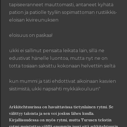
tapiseeranneet mauttomasti, antaneet kyhätä
pation ja patiolle tyyliin sopimattoman rustiikkis-
eloisan kivireunuksen
eloisuus on paskaa!
ukki ei sallinut pensaita leikata lain, sillä ne
edustivat hänelle luontoa, mutta nyt ne on
totta tosiaan saksittu kokonaan helvettiin sieltä
kun mummi ja täti ehdottivat aikoinaan kasvien
siistimistä, ukki napsahti mykkäkouluun"
Arkkitehtuurissa on havaittavissa tietynlainen rytmi. Se
välittyy taloista ja sen voi joskus lähes kuulla.
Kirjallisuudessa on myös rytmi, mutta Turusen tekstin
rytmi muistuttaa välillä enemmän juuri sitä arkkitehtuurin