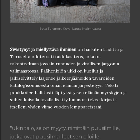
Eeva Turunen. Kuva: Laura Malmivaara
Sivistynyt ja miellyttävä ihminen
on harkiten laadittu ja
Turuselta odotetusti taidokas teos, joka on
rakenteeltaan jossain runouden ja virallisen jargonin
välimaastossa. Päähenkilön ukki on kuollut ja
jälkiselvittely laajenee jälkeenjääneiden tavaroiden
katalogisoimisesta oman elämän järjestelyyn. Teksti
poukkoilee hallitusti läpi yksityisen elämän myrskyjen ja
siihen kuivalla tavalla lisätty huumori tekee kirjasta
itselleni yhden viime vuoden lemppareistani.
"ukin talo, se on myyty, nimittäin puusilmille,
jotka ovat puusilmäilleet sen piloille,