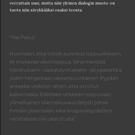
verrattain uusi, mutta niin yleinen dialogin muoto on
tuotu niin sävykkääksi osaksi teosta.
"Hei Peku!
Huomasin, että toivoit aurinkoa loppuviikkoon,
et mukavaa viikonloppua. Siinä mielessä
toivotukseni - vastatoivotukseni - oli epätarkka,
joskin hengeltään oikeansuuntainen. Pyydän
anteeksi vedoten siihen, että on ollut
kaikenlaista. Edellisen virkkeen loppuosan
ylimalkainen tilannekuvaus tietysti pätee
ihmisiin yleensäkin, eikä leväperäisyydelleni
varsinaisesti ole oikeutusta."