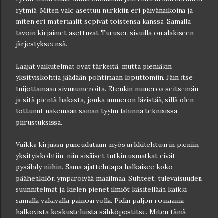
rytmiä. Miten valo asettuu nurkkiin eri päivänaikoina ja
miten eri materiaalit sopivat toistensa kanssa. Samalla
tavoin kirjaimet asettuvat Turusen sivuilla omalakiseen
järjestykseensä.
Laajat vaikutelmat ovat tärkeitä, mutta pieniäkin
yksityiskohtia jäädään pohtimaan loputtomiin. Jäin itse
tuijottamaan sivunumeroita. Etenkin numeroa seitsemän
ja sitä pientä hakasta, jonka numeron lävistää, sillä olen
tottunut näkemään saman tyylin lähinnä teknisissä
piirustuksissa.
Vaikka kirjassa paneudutaan myös arkkitehtuurin pieniin
yksityiskohtiin, niin sisäiset tutkimusmatkat eivät
pysähdy niihin. Sama ajattelutapa halkaisee koko
päähenkilön ympäröivää maailmaa. Suhteet, tulevaisuuden
suunnitelmat ja kielen pienet ilmiöt käsitellään kaikki
samalla vakavalla painoarvolla. Pidin paljon romaania
halkovista keskusteluista sähköpostitse. Miten tämä