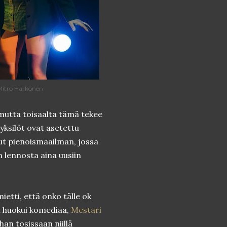
Mitro Härkönen
 mutta toisaalta tämä tekee
 yksilöt ovat asetettu
nut pienoismaailman, jossa
 lennosta aina uusiin
ietti, että onko tälle ok
i huokui komediaa,
Mestari
ihan tosissaan niillä