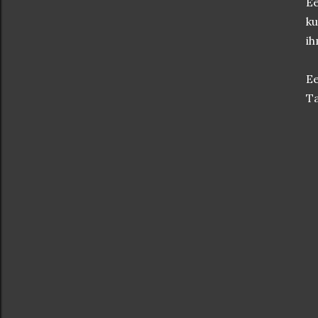
Ee
ku
ih
Ee
Ta