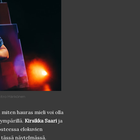
itro Härkönen
 miten hauras mieli voi olla
 ympärillä.
Kirsikka Saari
ja
nosteessa elokuvien
 tässä näytelmässä.