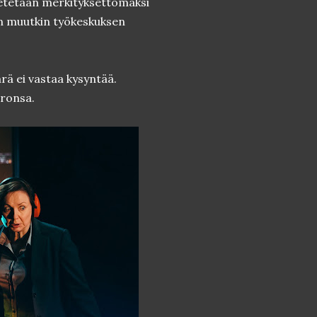
setetaan merkityksettömäksi
in muutkin työkeskuksen
rä ei vastaa kysyntää.
eronsa.