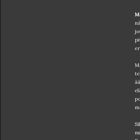
M
nä
jo
pi
er
Ma
te
ää
el
po
ma
Si
mi