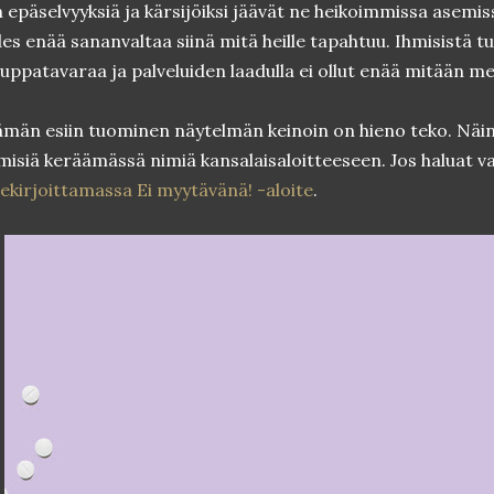
 epäselvyyksiä ja kärsijöiksi jäävät ne heikoimmissa asemissa
es enää sananvaltaa siinä mitä heille tapahtuu. Ihmisistä tul
uppatavaraa ja palveluiden laadulla ei ollut enää mitään me
män esiin tuominen näytelmän keinoin on hieno teko. Näin 
misiä keräämässä nimiä kansalaisaloitteeseen. Jos haluat va
lekirjoittamassa Ei myytävänä! -aloite
.