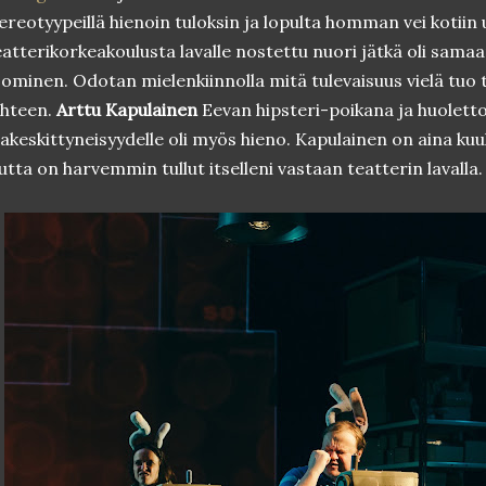
ereotyypeillä hienoin tuloksin ja lopulta homman vei kotiin
atterikorkeakoulusta lavalle nostettu nuori jätkä oli samaa
ominen. Odotan mielenkiinnolla mitä tulevaisuus vielä tuo 
uhteen.
Arttu Kapulainen
Eevan hipsteri-poikana ja huolet
akeskittyneisyydelle oli myös hieno. Kapulainen on aina kuul
tta on harvemmin tullut itselleni vastaan teatterin lavalla.