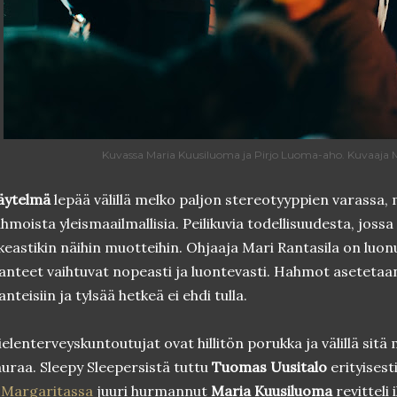
Kuvassa Maria Kuusiluoma ja Pirjo Luoma-aho. Kuvaaja 
äytelmä
lepää välillä melko paljon stereotyyppien varassa,
hmoista yleismaailmallisia. Peilikuvia todellisuudesta, jossa
keastikin näihin muotteihin. Ohjaaja Mari Rantasila on luo
lanteet vaihtuvat nopeasti ja luontevasti. Hahmot asetetaan
lanteisiin ja tylsää hetkeä ei ehdi tulla.
elenterveyskuntoutujat ovat hillitön porukka ja välillä sitä m
uraa. Sleepy Sleepersistä tuttu
Tuomas Uusitalo
erityisest
 Margaritassa
juuri hurmannut
Maria Kuusiluoma
revitteli 