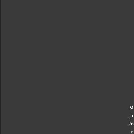
M
ja
Je
ma