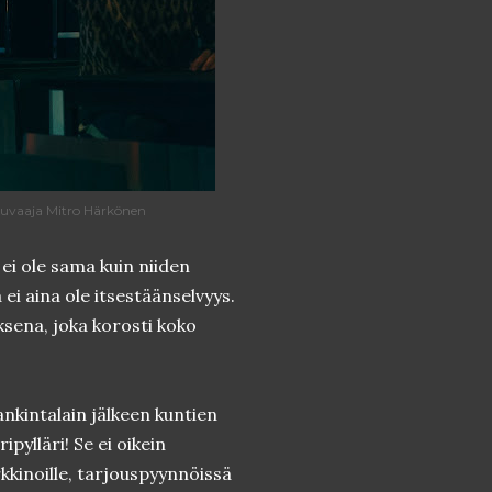
Kuvaaja Mitro Härkönen
 ei ole sama kuin niiden
ei aina ole itsestäänselvyys.
sena, joka korosti koko
ankintalain jälkeen kuntien
ripylläri! Se ei oikein
rkkinoille, tarjouspyynnöissä