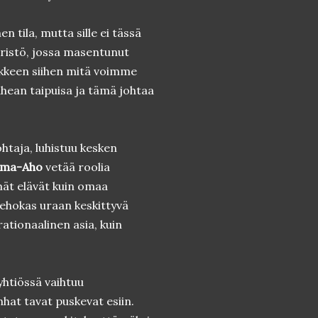
n tila, mutta sille ei tässä
ristö, jossa masentunut
ikkeen siihen mitä voimme
uhean taipuisa ja tämä johtaa
taja, luhistuu kesken
oma-Aho
vetää roolia
mät elävät kuin omaa
ehokas uraan keskittyvä
rationaalinen asia, kuin
yhtiössä vaihtuu
hat tavat puskevat esiin.