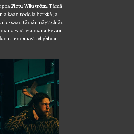
 upea
Pietu Wikström
. Tämä
n aikaan todella herkkä ja
tullessaan tämän näyttelijän
tomana vastavoimana Eevan
unut lempinäyttelijöihini,