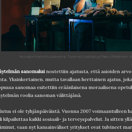
Kuvassa Maria Kuusiluoma, Tuomas Uusitalo ja Pietu Wikström. 
äytelmän sanomaksi
nostettiin ajatusta, että asioiden arvo
nta. Yksinkertainen, mutta tavallaan herttainen ajatus, joka 
pussa sanomaa esitettiin eräänlaisena moraalisena opetuk
ytelmän roolia sanoman välittäjänä.
listus ei ole tyhjänpäiväistä. Vuonna 2007 voimaantulleen h
li kilpailuttaa kaikki sosiaali- ja terveyspalvelut. Ja sitten yllä
iminut, vaan nyt kansainväliset yritykset ovat tulvineet ma