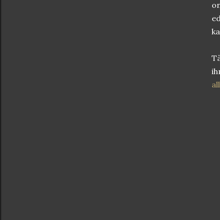
on
ed
ka
Tä
ih
al