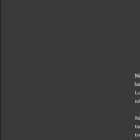
N
hi
Lo
nä
Ju
tu
to