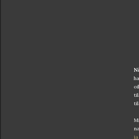
N
ha
oi
ti
ti
Mi
na
ja