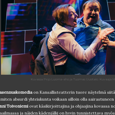
Kuvassa Pirjo Luoma-aho ja Tuomas Uusitalo. Kuvaaja M
asennuskomedia
on Kansallisteatterin tuore näytelmä siitä
 miten absurdi yhteiskunta voikaan silloin olla sairastuneen
nni Toivoniemi
ovat käsikirjoittajina ja ohjaajina kovassa 
ailmassa ja näiden kädenjälki on hyvin tunnistettava myös