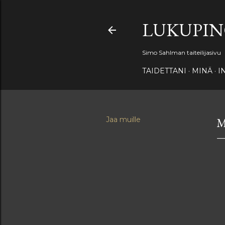
LUKUPI
Simo Sahlman taiteilijasivu
TAIDETTANI
MINÄ
I
Jaa muille
M