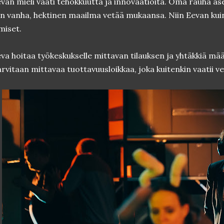
van mieli vaati tehokkuutta ja innovaatioita. Oma rauha a
n vanha, hektinen maailma vetää mukaansa. Niin Eevan ku
miset.
va hoitaa työkeskukselle mittavan tilauksen ja yhtäkkiä mää
rvitaan mittavaa tuottavuusloikkaa, joka kuitenkin vaatii v