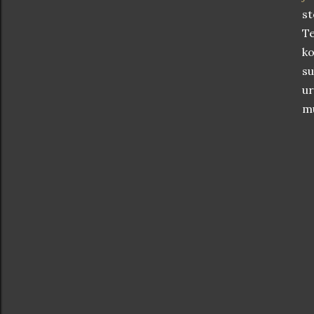
st
Te
ko
s
ur
mu