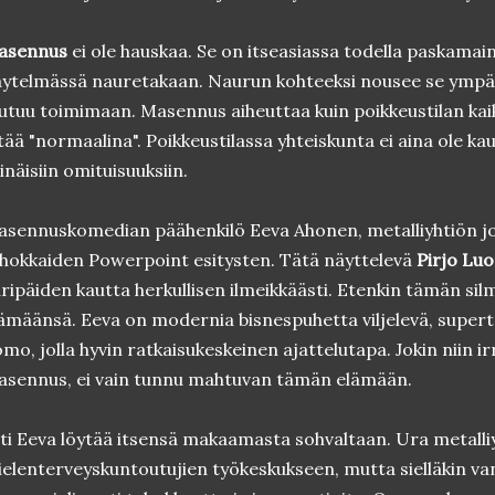
asennus
ei ole hauskaa. Se on itseasiassa todella paskamaine
ytelmässä nauretakaan. Naurun kohteeksi nousee se ympä
utuu toimimaan. Masennus aiheuttaa kuin poikkeustilan ka
tää "normaalina". Poikkeustilassa yhteiskunta ei aina ole ka
inäisiin omituisuuksiin.
sennuskomedian päähenkilö Eeva Ahonen, metalliyhtiön joh
hokkaiden Powerpoint esitysten. Tätä näyttelevä
Pirjo Lu
ripäiden kautta herkullisen ilmeikkäästi. Etenkin tämän sil
ämäänsä. Eeva on modernia bisnespuhetta viljelevä, supert
mo, jolla hyvin ratkaisukeskeinen ajattelutapa. Jokin niin ir
sennus, ei vain tunnu mahtuvan tämän elämään.
lti Eeva löytää itsensä makaamasta sohvaltaan. Ura metalli
elenterveyskuntoutujien työkeskukseen, mutta sielläkin van