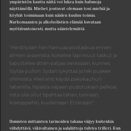
ympäristön kautta näitä voi lukea kuin hahmoja
näyttämöllä. Miehet joutuvat olemaan tosi miehiä ja
köyhät toimimaan kuin näiden kuuluu toimia.
Narkomaanien ja alkoholistien elämää kuvataan
myötätuntoisesti, mutta säästelemättä.
"Herättyään hän hamuaa povitaskua ennen
silmien avaamista, kokeilee läpi muut taskut ja
taputtelee sitten patjaa vieressään, kunnes
löytää pullon. Sydän tykyttää ja hiki puskee
ohimoista. Mieli ehti käydä pakokauhun
laitamilla, hipaista vapaan pudotuksen pelkoa;
mitä olisi ollut tipahtaa tähän, tärinään,
kramppeihin, kuolemaan. Ei tänään."
Ihmisten mittaisten tarinoiden takana väijyy kuitenkin
viihdyttävä, väkivaltainen ja salaliittoja tulviva trilleri. Kun