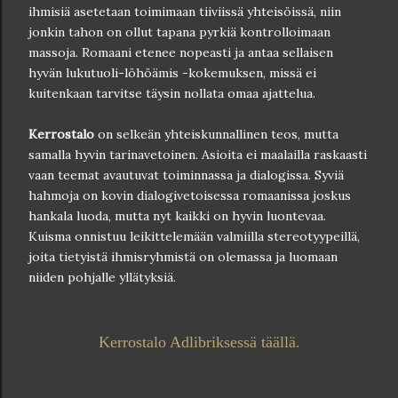
ihmisiä asetetaan toimimaan tiiviissä yhteisöissä, niin
jonkin tahon on ollut tapana pyrkiä kontrolloimaan
massoja. Romaani etenee nopeasti ja antaa sellaisen
hyvän lukutuoli-löhöämis -kokemuksen, missä ei
kuitenkaan tarvitse täysin nollata omaa ajattelua.
Kerrostalo
on selkeän yhteiskunnallinen teos, mutta
samalla hyvin tarinavetoinen. Asioita ei maalailla raskaasti
vaan teemat avautuvat toiminnassa ja dialogissa. Syviä
hahmoja on kovin dialogivetoisessa romaanissa joskus
hankala luoda, mutta nyt kaikki on hyvin luontevaa.
Kuisma onnistuu leikittelemään valmiilla stereotyypeillä,
joita tietyistä ihmisryhmistä on olemassa ja luomaan
niiden pohjalle yllätyksiä.
Kerrostalo Adlibriksessä täällä.