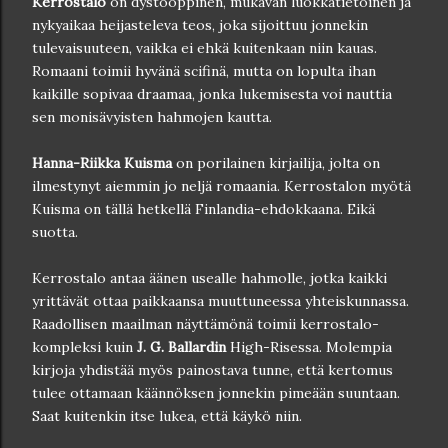
Kerrostalo
on dystooppinen, mukavan luokkatietoinen ja
nykyaikaa heijasteleva teos, joka sijoittuu jonnekin
tulevaisuuteen, vaikka ei ehkä kuitenkaan niin kauas.
Romaani toimii hyvänä scifinä, mutta on lopulta ihan
kaikille sopivaa draamaa, jonka lukemisesta voi nauttia
sen monisävyisten hahmojen kautta.
Hanna-Riikka Kuisma
on porilainen kirjailija, jolta on
ilmestynyt aiemmin jo neljä romaania. Kerrostalon myötä
Kuisma on tällä hetkellä Finlandia-ehdokkaana. Eikä
suotta.
Kerrostalo antaa äänen usealle hahmolle, jotka kaikki
yrittävät ottaa paikkaansa muuttuneessa yhteiskunnassa.
Raadollisen maailman näyttämönä toimii kerrostalo-
kompleksi kuin
J. G. Ballardin
High-Risessa. Molempia
kirjoja yhdistää myös painostava tunne, että kertomus
tulee ottamaan käännöksen jonnekin pimeään suuntaan.
Saat kuitenkin itse lukea, että käykö niin.