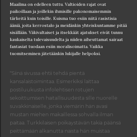
Maailma on edelleen tuttu. Valtioiden rajat ovat
paikoillaan ja joillekin ihmisille pakonomaisemmin
tärkeitä kuin toisille. Kuisma tuo esiin niitä rasistisia
ääniä, joita kerrostalo ja meidänkin yhteiskuntamme pitää
sisällään. Väkivaltaiset ja itsekkäät ajatukset eivät tunnu
kaukaiselta tulevaisuudelta ja niiden aiheuttamat sairaat
fantasiat tuodaan esiin moralisoimatta. Vaikka
tuomitseminen jätetäänkin lukijalle helpoksi.
"Siinä sivussa ehtii tehdä pientä
kansalaistoimintaa. Esimerkiksi laittaa
postiluukusta infolehtisen rotujen
sekoittumisen haitallisuudesta sille nuorelle
suvakkinaiselle, jonka viemärin hän avasi
mustan miehen makaillessa sohvalla ilman
paitaa. Turkkilaisen poikaystävän takia päänsä
peittämään alkanutta naista hän muistaa