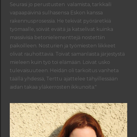
Seurasi jo perustusten valamista, tarkkaili
vapaapäivinä sulhasensa Eskon kanssa
rakennusprosessia. He tekivät pyöräretkiä
työmaalle, söivät eväitä ja katselivat kuinka
massiivisia betonielementtejä nostettiin
paikoilleen. Nosturien ja työmiesten liikkeet
olivat rauhoittavia. Toivat samanlaista järjestystä
mieleen kuin työ toi elämään. Loivat usko
tulevaisuuteen. Heidän oli tarkoitus vanheta
täällä yhdessä, Terttu ajattelee tähyillessään
aidan takaa yläkerrosten ikkunoita."