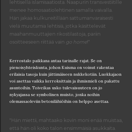
lehtisellä islamisaatiosta. Naapurin transvestiitille
menee homosaatiolehtinen samalla vaivalla.
Hän jakaa kulkureitillään sattumanvaraisesti
vielä muutamia lehtisiä, jotka käsittelevät
maahanmuuttajien rikostilastoja, pariin
osoitteeseen riittää vain
go home
!"
Kerrostalo paikkana antaa tarinalle rajat. Se on
pienoisyhteiskunta, johon Kuisma on voinut rakentaa
erilaisia tasoja kuin jättimäiseen nukkekotiin. Luokkajaon
voi asettaa vaikka kerroksittain ja ihmismieli on pakattu
asuntoihin. Toiveikas usko tulevaisuuteen on jo
nykyajassa se symbolinen muisto, jonka noihin
olemassaoleviin betonilähiöihin on helppo asettaa.
"Hän miettii, mahtaako kovin moni enää muistaa,
että hän oli koko talon ensimmäisiä asukkaita.