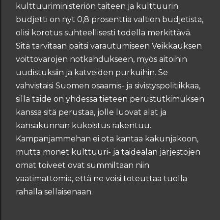
kulttuuriministeriön taiteen ja kulttuurin
budjetti on nyt 0,8 prosenttia valtion budjetista,
olisi korotus suhteellisesti todella merkittävä.
Sitä tarvitaan paitsi varautumiseen Veikkauksen
voittovarojen notkahdukseen, myös aitoihin
uudistuksiin ja katveiden purkuihin. Se
vahvistaisi Suomen osaamis- ja sivistyspolitiikkaa,
sillä taide on yhdessä tieteen perustutkimuksen
kanssa sitä perustaa, jolle luovat alat ja
kansakunnan kukoistus rakentuu.
Kampanjammehan ei ota kantaa kakunjakoon,
mutta monet kulttuuri- ja taidealan järjestöjen
omat toiveet ovat summiltaan niin
vaatimattomia, että ne voisi toteuttaa tuolla
rahalla sellaisenaan.