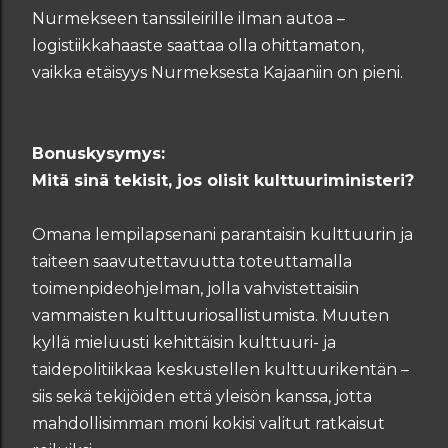
Nurmekseen tanssileirille ilman autoa –
logistiikkahaaste saattaa olla ohittamaton,
vaikka etäisyys Nurmeksesta Kajaaniin on pieni.
Bonuskysymys:
Mitä sinä tekisit, jos olisit kulttuuriministeri?
Omana lempilapsenani parantaisin kulttuurin ja
taiteen saavutettavuutta toteuttamalla
toimenpideohjelman, jolla vahvistettaisiin
vammaisten kulttuuriosallistumista. Muuten
kyllä mieluusti kehittäisin kulttuuri- ja
taidepolitiikkaa keskustellen kulttuurikentän –
siis sekä tekijöiden että yleisön kanssa, jotta
mahdollisimman moni kokisi valitut ratkaisut