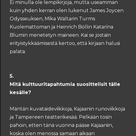
Ei minulla ole lempikirjoja, mutta useamman
kuin yhden kerran olen lukenut James Joycen
Odysseuksen, Mika Waltarin Turms
Kuolemattoman ja Heinrich Böllin Katarina
Blumin menetetyn maineen. Kai se jostain
erityistykkäämisestä kertoo, että kirjaan halusi
palata.
5.
Mitä kulttuuritapahtumia suosittelisit tälle
kesälle?
Mäntän kuvataideviikkoja, Kajaanin runoviikkoja
ja Tampereen teatterikesää. Pelkään tosin
pahoin, etten tänä vuonna pääse Kajaaniin,
koska olen menossa samaan aikaan