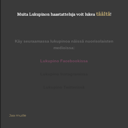
täältä
Muita Lukupinon haastatteluja voit lukea
!
Käy seuraamassa lukupinoa näissä nuorisolaisten
m
edioissa:
Lukupino Facebookissa
Lukupino Instagramissa
Lukupino Twitterissä
Jaa muille