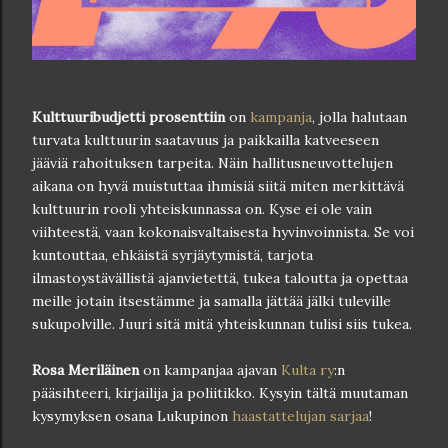
Kulttuuribudjetti prosenttiin
on
kampanja
, jolla halutaan
turvata kulttuurin saatavuus ja paikkailla katveeseen
jääviä rahoituksen tarpeita. Näin hallitusneuvottelujen
aikana on hyvä muistuttaa ihmisiä siitä miten merkittävä
kulttuurin rooli yhteiskunnassa on. Kyse ei ole vain
viihteestä, vaan kokonaisvaltaisesta hyvinvoinnista. Se voi
kuntouttaa, ehkäistä syrjäytymistä, tarjota
ilmastoystävällistä ajanvietettä, tukea taloutta ja opettaa
meille jotain itsestämme ja samalla jättää jälki tuleville
sukupolville. Juuri sitä mitä yhteiskunnan tulisi siis tukea.
Rosa Meriläinen
on kampanjaa ajavan
Kulta ry
:n
pääsihteeri, kirjailija ja poliitikko. Kysyin tältä muutaman
kysymyksen osana Lukupinon
haastattelujan sarjaa
!