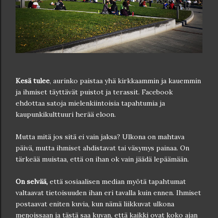
Kesä tulee
, aurinko paistaa yhä kirkkaammin ja kauemmin
ja ihmiset täyttävät puistot ja terassit. Facebook
ehdottaa satoja mielenkiintoisia tapahtumia ja
kaupunkikulttuuri herää eloon.
Mutta mitä jos sitä ei vain jaksa? Ulkona on mahtava
päivä, mutta ihmiset ahdistavat tai väsymys painaa. On
tärkeää muistaa, että on ihan ok vain jäädä lepäämään.
On selvää,
että sosiaalisen median myötä tapahtumat
valtaavat tietoisuuden ihan eri tavalla kuin ennen. Ihmiset
postaavat eniten kuvia, kun nämä liikkuvat ulkona
menoissaan ja tästä saa kuvan, että kaikki ovat koko ajan