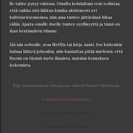
Se tahto pysyy vakiona. Omalta kohdaltani voin todistaa,
että vaikka sitä liikkuu kuinka aktiivisesti eri
kulttuuririennoissa, niin aina tuntee jättävänsä liikaa
väliin. Ajasta omalle itselle tuntee syyllisyyttä ja tämä on
ihan kestämätön tilanne.
Jää siis sohvalle, avaa Netflix tai kirja, nauti. Jos kuitenkin
haluaa lähteä johonkin, niin kannattaa pitää mielessä, että
Suomi on täynnä myös ilmaista, matalan kynnyksen
kokemista.
Käy seuraamassa lukupinoa näissä fomon lähteissä
:
Lukupino Facebookissa
Lukupino Instagramissa
Lukupino Twitterissä