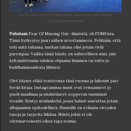
Amos Rexin jono oli vielä vähän aikaa sitten jaetuimpia
kulttuurikokemuksia
Puhutaan
Fear Of Missing Out -ilmiöstä, eli FOMOsta.
Tämä kytkeytyy juuri siihen arvottamiseen. Pelätään, että
teki mitä tahansa, nurkan takana olisi jotain vielä
parempaa. Vaikka tämä käsite on suhteellisen uusi, niin
kyltymättömän tahdon ohjaama ihminen on tuttu jo
buddhalaisuudesta lähtien.
Olet käynyt ehkä teatterissa tänä vuonna ja lukenut pari
hyvää kirjaa. Instagramissa muut ovat reissanneet jo
puoli maailmaa ja sisäistäneet oopperan uusimmat
trendit. Syntyy noidankehä, jossa haluat saavuttaa jotain
alkujaankin epätodellista. Ihmisillä on erilaisia vireyden
tasoja ja tarpeita liikkua. Niistä jokin ei ole
oletusarvoisesti oikea tapa toimia.