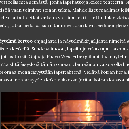
vitteellisesta seinästä, jonka läpi katsoja kokee teatterin. N
eisöä vaan toimivat seinän takaa. Mahdolliset maailmat leikit
elestäni sitä ei kuitenkaan varsinaisesti rikottu. Jokin yleis
itä, jotka siellä salissa istuimme. Jokin kuvitteellinen ylei
äytelmä kertoo
ohjaajasta ja näytelmäkirjailijasta nimeltä A
iisien keskellä. Suhde vaimoon, lapsiin ja rakastajattareen
rjoitus tökkii. Ohjaaja Paavo Westerberg ilmoittaa näytelmän
tta yhtäläisyyksiä tämän omaan elämään on vaikea olla hu
pi omaa menneisyyttään lapsitähtenä. Vieläpä koiran kera
assa menneisyyden kokemuksessa (erään koiran kanssa nime