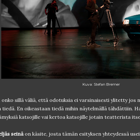
Kuva: Stefan Bremer
i onko sillä väliä, että odotuksia ei varsinaisesti ylitetty jos
 tiedä. En oikeastaan tiedä mihin näytelmällä tähdättiin. Hal
ämyksiä katsojille vai kertoa katsojille jotain teatterista it
ljäs seinä
on käsite, josta tämän esityksen yhteydessä usei