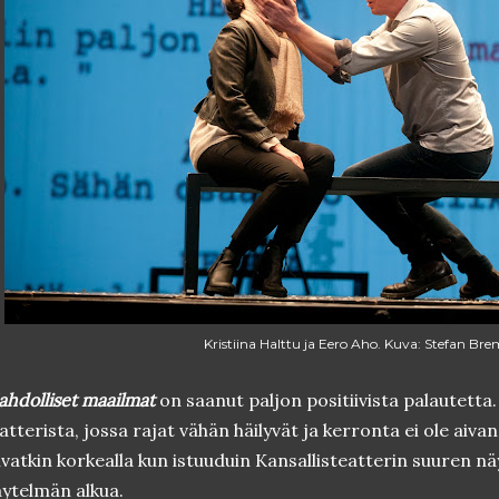
Kristiina Halttu ja Eero Aho. Kuva: Stefan Bre
hdolliset maailmat
on saanut paljon positiivista palautetta
atterista, jossa rajat vähän häilyvät ja kerronta ei ole aiva
ivatkin korkealla kun istuuduin Kansallisteatterin suuren 
ytelmän alkua.