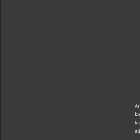
An
ka
lä
ai