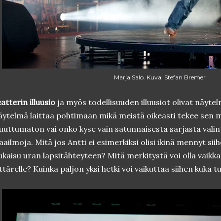
Marja Salo. Kuva: Stefan Bremer
atterin illuusio
ja myös todellisuuden illuusiot olivat näyt
ytelmä laittaa pohtimaan mikä meistä oikeasti tekee sen 
uttumaton vai onko kyse vain satunnaisesta sarjasta valint
ailmoja. Mitä jos Antti ei esimerkiksi olisi ikinä mennyt si
ukaisu uran lapsitähteyteen? Mitä merkitystä voi olla vaikk
ttärelle? Kuinka paljon yksi hetki voi vaikuttaa siihen kuka 