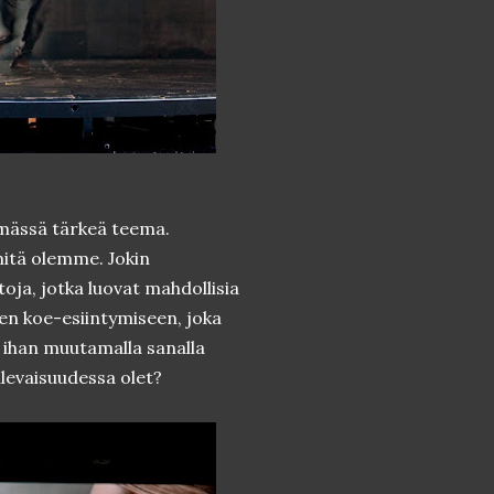
elmässä tärkeä teema.
mitä olemme. Jokin
oja, jotka luovat mahdollisia
ihen koe-esiintymiseen, joka
a ihan muutamalla sanalla
tulevaisuudessa olet?