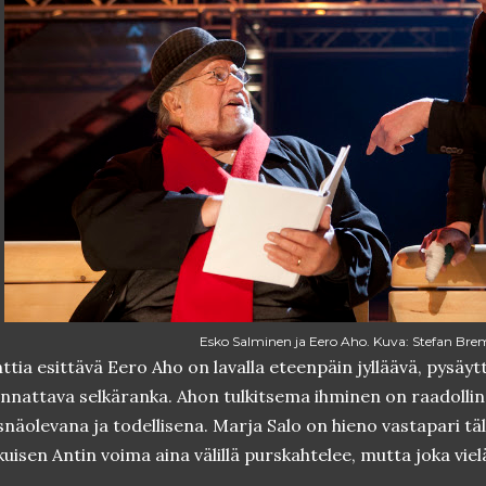
Esko Salminen ja Eero Aho. Kuva: Stefan Bre
ttia esittävä Eero Aho on lavalla eteenpäin jylläävä, pysäy
nnattava selkäranka. Ahon tulkitsema ihminen on raadolline
snäolevana ja todellisena. Marja Salo on hieno vastapari tä
kuisen Antin voima aina välillä purskahtelee, mutta joka vielä