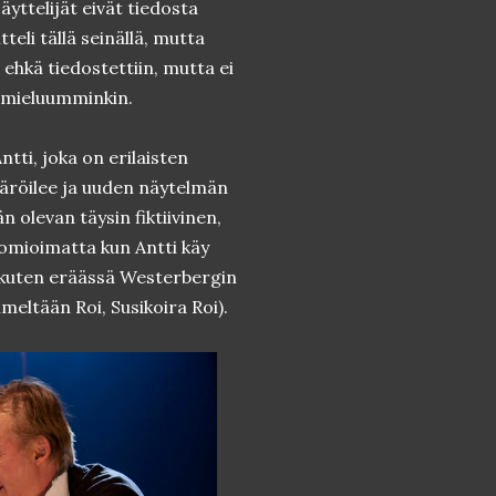
äyttelijät eivät tiedosta
teli tällä seinällä, mutta
ö ehkä tiedostettiin, mutta ei
sö mieluumminkin.
ntti, joka on erilaisten
 säröilee ja uuden näytelmän
 olevan täysin fiktiivinen,
omioimatta kun Antti käy
, kuten eräässä Westerbergin
ltään Roi, Susikoira Roi).