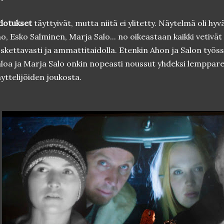
dotukset
täyttyivät, mutta niitä ei ylitetty. Näytelmä oli hyv
o, Esko Salminen, Marja Salo... no oikeastaan kaikki vetivät
skettavasti ja ammattitaidolla. Etenkin Ahon ja Salon työssä
loa ja Marja Salo onkin nopeasti noussut yhdeksi lemppare
yttelijöiden joukosta.