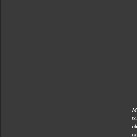
Ma
te
ol
nä