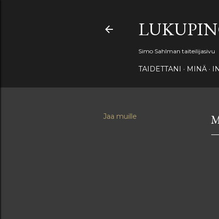
LUKUPI
Simo Sahlman taiteilijasivu
TAIDETTANI
MINÄ
I
Jaa muille
M