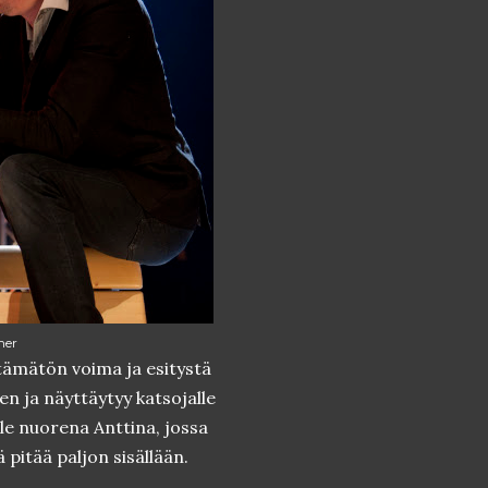
mer
ttämätön voima ja esitystä
n ja näyttäytyy katsojalle
lle nuorena Anttina, jossa
 pitää paljon sisällään.