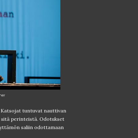
mer
. Katsojat tuntuvat nauttivan
n sitä perinteistä. Odotukset
näyttämön saliin odottamaan