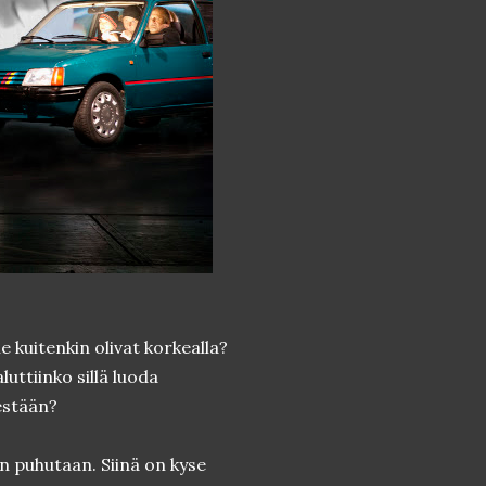
 ne kuitenkin olivat korkealla?
uttiinko sillä luoda
sestään?
n puhutaan. Siinä on kyse