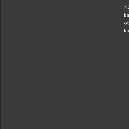
Nä
li
ot
ka