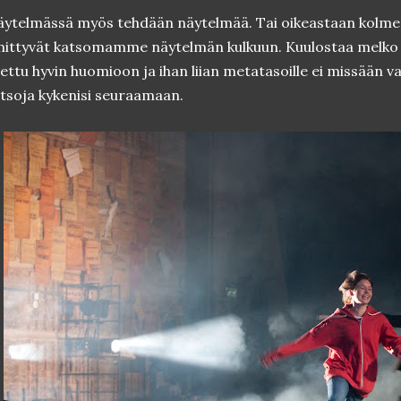
ytelmässä myös tehdään näytelmää. Tai oikeastaan kolmea
mittyvät katsomamme näytelmän kulkuun. Kuulostaa melko s
ettu hyvin huomioon ja ihan liian metatasoille ei missään va
tsoja kykenisi seuraamaan.