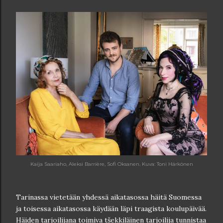
Kaija Saariaho, Aleksi Barrière, Sofi Oksanen. Kuva: Toni Härkönen
Tarinassa vietetään yhdessä aikatasossa häitä Suomessa
ja toisessa aikatasossa käydään läpi traagista koulupäivää.
Häiden tarjoilijana toimiva tšekkiläinen tarjoilija tunnistaa