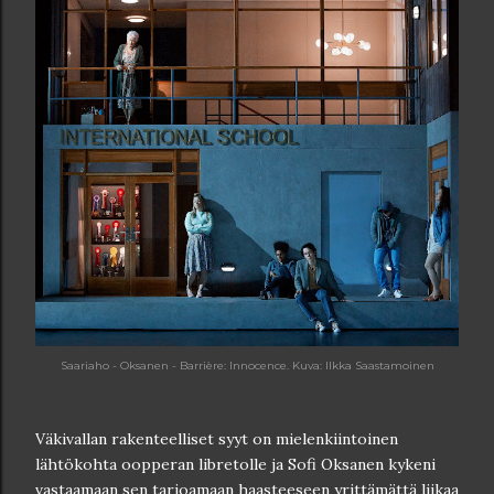
Saariaho - Oksanen - Barrière: Innocence. Kuva: Ilkka Saastamoinen
Väkivallan rakenteelliset syyt on mielenkiintoinen
lähtökohta oopperan libretolle ja Sofi Oksanen kykeni
vastaamaan sen tarjoamaan haasteeseen yrittämättä liikaa