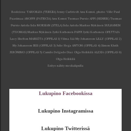
Rooleissa: TARJOILIJA (TEREZA) Jenny Carlstedt Anu Komsi, photo: Ville Paul
Paasimaa ANOPPI (PATRICIA) Anu Komsi Tuomas Pursio APPI (HENRIK) Tuomas
Pursio Antola Iida MORSIAN (STELA) Iida Antola Markus Nykänen SULHANEN
(TUOMAS) Markus Nykänen Jyrki Korhonen PAPPI Jyrki Korhonen OPETTAJA
Lucy Shelton MARKÉTA (OPPILAS 1) Vilma Jää My Johansson LILLY (OPPILAS 2)
My Johansson IRIS (OPPILAS 3) Julie Hega ANTON (OPPILAS 4) Simon Kluth
JERÓNIMO (OPPILAS 5) Camilo Delgado Diaz Olga Heikkilä ALEXIA (OPPILAS 6)
Olga Heikkilä
Esitys nähty medialipulla
Lukupino Facebookissa
Lukupino Instagramissa
Lukupino Twitterissä