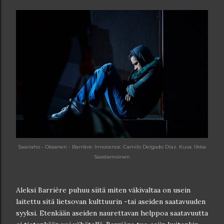
Saariaho - Oksanen - Barrière: Innocence. Camilo Delgado Díaz. Kuva: Ilkka
Saastamoinen
Aleksi Barrière puhuu siitä miten väkivaltaa on usein
laitettu sitä lietsovan kulttuurin -tai aseiden saatavuuden
syyksi. Etenkään aseiden naurettavan helppoa saatavuutta