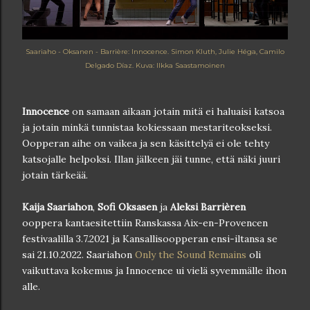
Saariaho - Oksanen - Barrière: Innocence. Simon Kluth, Julie Héga, Camilo
Delgado Díaz. Kuva: Ilkka Saastamoinen
Innocence
on samaan aikaan jotain mitä ei haluaisi katsoa
ja jotain minkä tunnistaa kokiessaan mestariteokseksi.
Oopperan aihe on vaikea ja sen käsittelyä ei ole tehty
katsojalle helpoksi. Illan jälkeen jäi tunne, että näki juuri
jotain tärkeää.
Kaija Saariahon
,
Sofi Oksasen
ja
Aleksi Barrièren
ooppera kantaesitettiin Ranskassa Aix-en-Provencen
festivaalilla 3.7.2021 ja Kansallisoopperan ensi-iltansa se
sai 21.10.2022. Saariahon
Only the Sound Remains
oli
vaikuttava kokemus ja Innocence ui vielä syvemmälle ihon
alle.