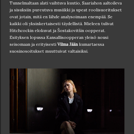
Tunnelmaltaan alati vaihtuva kuutio, Saariahon aaltoileva
ja sisuksiin pureutuva musiikki ja upeat roolisuoritukset
ovat jotain, mitä en lähde analysoimaan enempää. Se
kaikki oli yksinkertaisesti täydellistä. Mieleen tulivat
Hitchcockin elokuvat ja Šostakovitšin oopperat.
Esityksen lopussa Kansallisoopperan yleisö nousi
seisomaan ja erityisesti
Vilma Jään
kumartaessa
suosinosoitukset muuttuivat valtaisiksi.