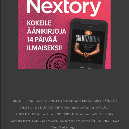
MUSIIKKI Kaija Saariaho LIBRETTO Sofi Oksanen DRAMATURGI-KÄÄNTÄJÄ
Aleksi Barrière MUSIIKINJOHTO Clément Mao-Takacs OHJAUS JA
DRAMATURGIA Simon Stone KOREOGRAFIA Arco Renz LAVASTUS Chloe
Lamford PUVUT Mel Page VALAISTUS James Farncombe ÄÄNISUUNNITTELU
Timo Kurkikangas