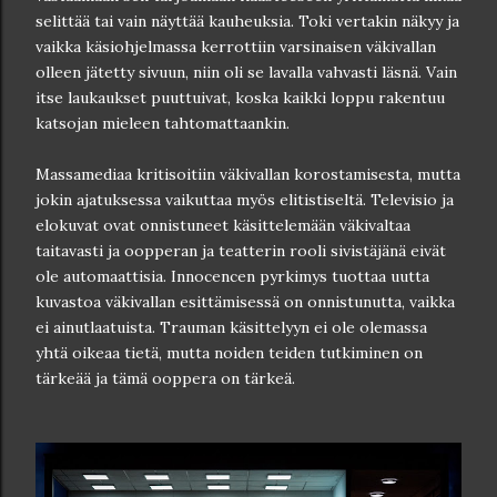
selittää tai vain näyttää kauheuksia. Toki vertakin näkyy ja
vaikka käsiohjelmassa kerrottiin varsinaisen väkivallan
olleen jätetty sivuun, niin oli se lavalla vahvasti läsnä. Vain
itse laukaukset puuttuivat, koska kaikki loppu rakentuu
katsojan mieleen tahtomattaankin.
Massamediaa kritisoitiin väkivallan korostamisesta, mutta
jokin ajatuksessa vaikuttaa myös elitistiseltä. Televisio ja
elokuvat ovat onnistuneet käsittelemään väkivaltaa
taitavasti ja oopperan ja teatterin rooli sivistäjänä eivät
ole automaattisia. Innocencen pyrkimys tuottaa uutta
kuvastoa väkivallan esittämisessä on onnistunutta, vaikka
ei ainutlaatuista. Trauman käsittelyyn ei ole olemassa
yhtä oikeaa tietä, mutta noiden teiden tutkiminen on
tärkeää ja tämä ooppera on tärkeä.