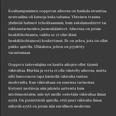
Kouluampuminen oopperan aiheena on hankala sivuuttaa
neutraalina oli katsoja kuka tahansa. Yhteinen trauma
yhdistää hahmot tehokkaammin, kuin sukulaissuhteet tai
rakkaustarinoiden juonenkäänteet. Aiheessa on jotain
henkilökohtaista, vaikka se ei olisi ikinä
henkilökohtaisesti koskettanut. Se on arkea, jota on ollut
pakko ajatella. Uhkakuva, johon on pyydetty
varautumaan.
Ooppera taiteenlajina on kautta aikojen ollut täynnä
väkivaltaa. Murhia ja verta ei olla väistelty aiheena, mutta
silti Innocencen tapa käsitellä väkivalta tuntuu
modernilta. Kun väkivaltaan on suurissa tarinoissa
löytynyt motiiveja niin jaloista aatteista kuin
intohimoistakin, niin nyt meille esitetään väkivaltaa ilman
syytä. On pysäyttävää ajatella, että juuri väkivalta ilman
näkyvää syytä on jotain niin surullisen modernia.