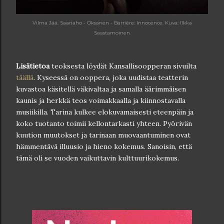
Vilma Jää. Saariaho - Oksanen - Barrière: Innocence. Kuva: Ilkka
Saastamoinen
Lisätietoa
teoksesta löydät Kansallisoopperan sivuilta
täällä
. Kyseessä on ooppera, joka uudistaa teatterin
kuvastoa käsitellä väkivaltaa ja samalla äärimmäisen
kaunis ja herkkä teos voimakkaalla ja kiinnostavalla
musiikilla. Tarina kulkee elokuvamaisesti eteenpäin ja
koko tuotanto toimii kellontarkasti yhteen. Pyörivän
kuution muutokset ja tarinaan muovaantuminen ovat
hämmentävä illuusio ja hieno kokemus. Sanoisin, että
tämä oli se vuoden vaikuttavin kulttuurikokemus.