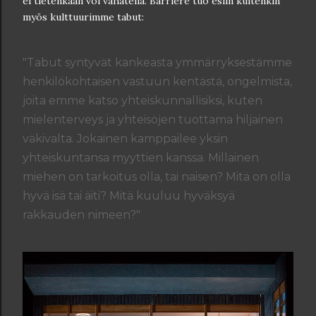
ei tietenkään voi vähätellä. Barrière tuo esiin kuitenkin
myös kulttuurimme tabut:
"Tabut syntyvät kankeasta ymmärryksestämme
henkilökohtaisen vastuun kentästä, ongelmista,
joita emme katso yhteiskunnallisiksi, kuten
mielenterveys ja yhteisöjen tuottama hiljainen
väkivalta. Jokainen kamppailee yksin
yhteiskuntansa myyttien kanssa. Millainen
miehen on tarkoitus olla, tai naisen? Mitä on olla
hyvä isä tai äiti? Mitä kuuluu hyväksyä
rakkauden nimeen?"