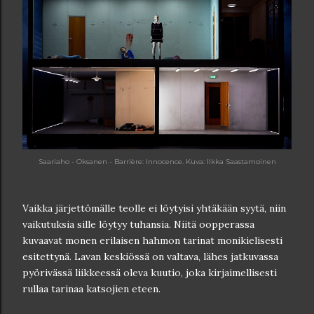
Saariaho - Oksanen - Barrière: Innocence. Kuva: Ilkka Saastamoinen
Vaikka järjettömälle teolle ei löytyisi yhtäkään syytä, niin
vaikutuksia sille löytyy tuhansia. Niitä oopperassa
kuvaavat monen erilaisen hahmon tarinat monikielisesti
esitettynä. Lavan keskiössä on valtava, lähes jatkuvassa
pyörivässä liikkeessä oleva kuutio, joka kirjaimellisesti
rullaa tarinaa katsojien eteen.