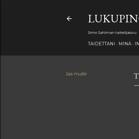
LUKUPI
Simo Sahlman taiteilijasivu
TAIDETTANI
MINÄ
I
Jaa muille
T