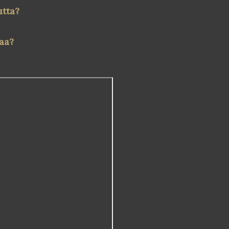
utta?
aa?