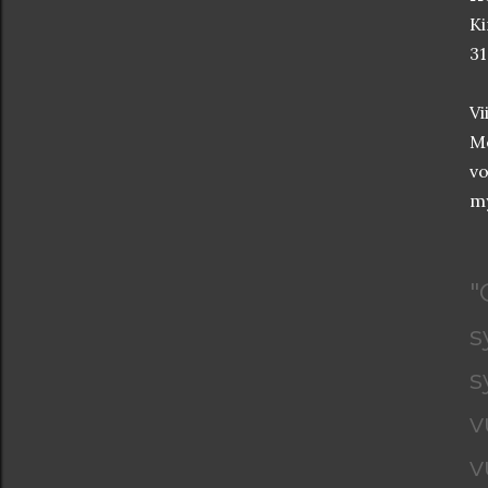
Ki
31
Vi
Me
vo
my
"
s
s
v
v