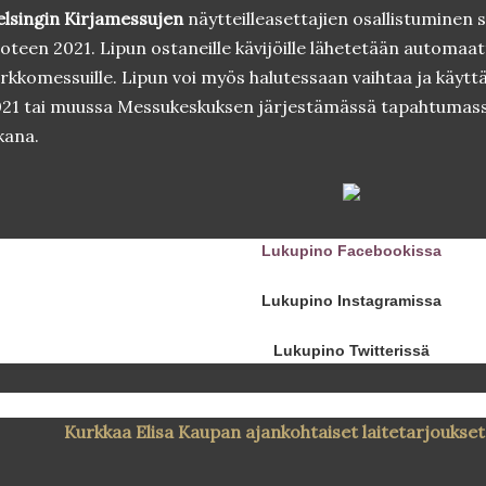
lsingin Kirjamessujen
näytteilleasettajien osallistuminen s
oteen 2021. Lipun ostaneille kävijöille lähetetään automaat
rkkomessuille. Lipun voi myös halutessaan vaihtaa ja käyttä
21 tai muussa Messukeskuksen järjestämässä tapahtumass
kana.
Lukupino Facebookissa
Lukupino Instagramissa
Lukupino Twitterissä
Kurkkaa Elisa Kaupan ajankohtaiset laitetarjoukset 