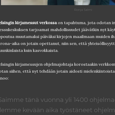
Ronja Salmi
lsingin kirjamessut verkossa
on tapahtuma, jota odotan in
ssukeskuksen tarjoamat mahdollisuudet jäävätkin nyt käyt
poutua muutamaksi päiväksi kirjojen maailmaan muiden ih
rona-aika on jotain opettanut, niin sen, että yhteisöllisyy
unkinlaista kuin kasvokkaista.
lsingin kirjamessujen ohjelmajohtaja korostaakin verkkome
otan siihen, että nyt tehdään jotain aidosti mielenkiintoista 
noo:
Saimme tänä vuonna yli 1400 ohjelmae
lemme kevään aika työstäneet ohjelm