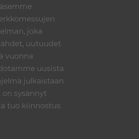
 pääsemme
erkkomessujen
elman, joka
 tähdet, uutuudet
nä vuonna
edotamme uusista
elma julkaistaan
t on sysännyt
tä tuo kiinnostus