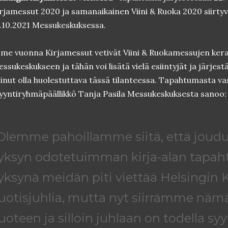
rjamessut 2020 ja samanaikainen Viini & Ruoka 2020 siirtyvä
.10.2021 Messukeskuksessa.
ime vuonna Kirjamessut vetivät Viini & Ruokamessujen kera
ssukeskukseen ja tähän voi lisätä vielä esiintyjät ja järjestä
inut olla huolestuttava tässä tilanteessa. Tapahtumasta v
yntiryhmäpäällikkö Tanja Pasila Messukeskuksesta sanoo:
Olemme pahoillamme siitä, että jou
yksyn odotetuimman kirja-alan tapa
yksynä meidän piti viettää Helsingin 
uotisjuhlia, mutta nyt siirrämme nämä
uoteen ja silloin juhlaan on todella syy