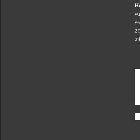
He
vu
ve
20
ai