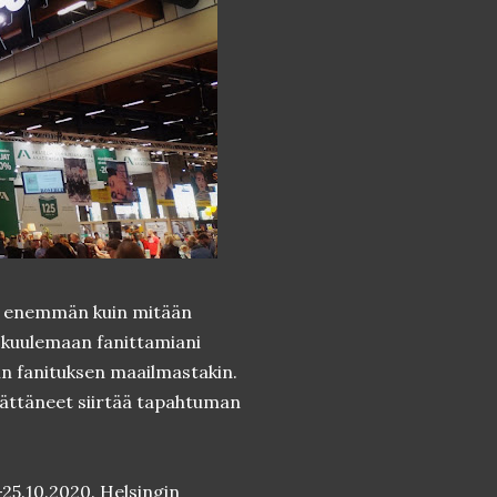
n enemmän kuin mitään
n kuulemaan fanittamiani
uin fanituksen maailmastakin.
päättäneet siirtää tapahtuman
25.10.2020. Helsingin