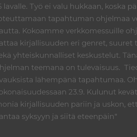
5 lavalle. Työ ei valu hukkaan, koska
oteuttamaan tapahtuman ohjelmaa v
autta. Kokoamme verkkomessuille ohj
attaa kirjallisuuden eri genret, suuret
ekä yhteiskunnalliset keskustelut. Tä
hjelman teemana on tulevaisuus. Ti
vauksista lähempänä tapahtumaa. Ohj
okonaisuudessaan 23.9. Kulunut kevä
onia kirjallisuuden pariin ja uskon, et
antaa syksyyn ja siitä eteenpäin"