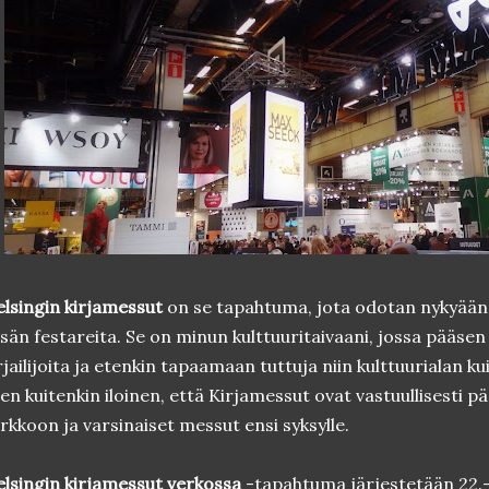
lsingin kirjamessut
on se tapahtuma, jota odotan nykyää
sän festareita. Se on minun kulttuuritaivaani, jossa pääse
rjailijoita ja etenkin tapaamaan tuttuja niin kulttuurialan k
en kuitenkin iloinen, että Kirjamessut ovat vastuullisesti 
rkkoon ja varsinaiset messut ensi syksylle.
lsingin kirjamessut verkossa
-tapahtuma järjestetään 22.–