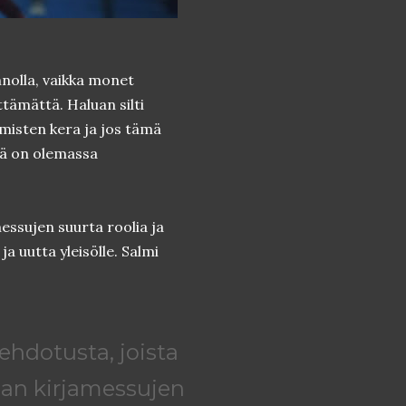
nolla, vaikka monet
tämättä. Haluan silti
misten kera ja jos tämä
ttä on olemassa
ssujen suurta roolia ja
ja uutta yleisölle. Salmi
hdotusta, joista
an kirjamessujen