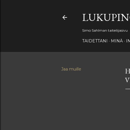
LUKUPI
Simo Sahlman taiteilijasivu
TAIDETTANI
MINÄ
I
Jaa muille
H
V