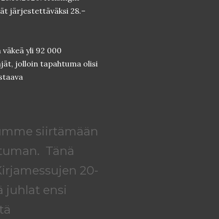
t järjestettäväksi 28.–
 väkeä yli 92 000
jät, jolloin tapahtuma olisi
astaava
dumme siirtämään
htuman. Tänä
Kirjamessujen 20-
 juhlat ensi
tä