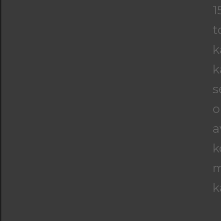
1
t
k
k
s
o
a
k
m
k