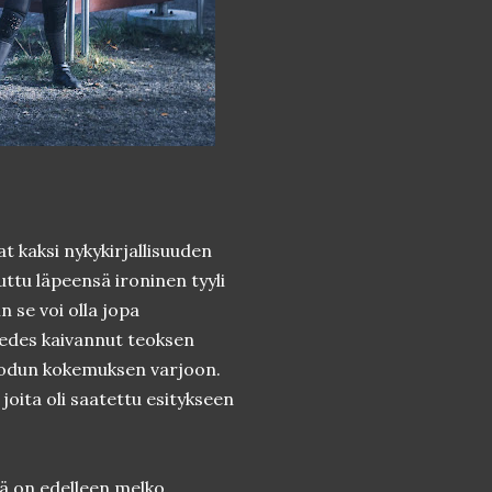
at kaksi nykykirjallisuuden
uttu läpeensä ironinen tyyli
in se voi olla jopa
n edes kaivannut teoksen
 luodun kokemuksen varjoon.
 joita oli saatettu esitykseen
nä on edelleen melko