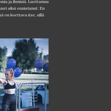
umia ja ihmisiä. Luottamus
uuri siksi onnistunut. En
on koettava itse, sillä