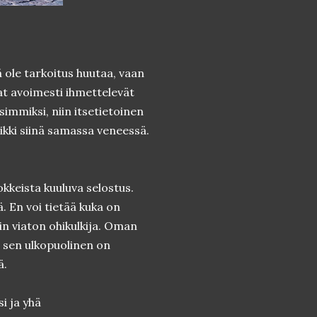
ä ole tarkoitus huutaa, vaan
jat avoimesti ihmettelevät
immiksi, niin itsetietoinen
aikki siinä samassa veneessä.
keista kuuluva selostus.
. En voi tietää kuka on
ain viaton ohikulkija. Oman
i sen ulkopuolinen on
ä.
i ja yhä