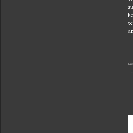
su
ke
te
an
Käs
T