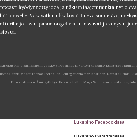
ppeasti hyödynnetty idea ja näkisin laajemminkin nyt oleva
hittämiselle. Vakavatkin uhkakuvat tulevaisuudesta ja nykyi
atterille ja tavat puhua ongelmista kasvavat ja venyvät juu
siosta.
ikirjoitus Harry Salmenniemi, Jaakko Yli-Juonikas ja Valtteri Raekallio. Esiintyjien laatiman
uomas Fränti, videot Thomas Freundlich. Esiintyjät Annamari Keskinen, Natasha Lommi, Sam
Eero Vesterinen. Ääninäyttelijät Kristiina Halttu, Marja Salo, Janne Reinikainen, Juha
Lukupino Facebookissa
Lukupino Instagramissa