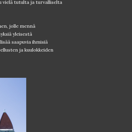
vielä tutulta ja turvalliselta
inen, jolle mennä
yksiä yleisestä
 lisää saapuvia ihmisiä
ellusten ja kuulokkeiden