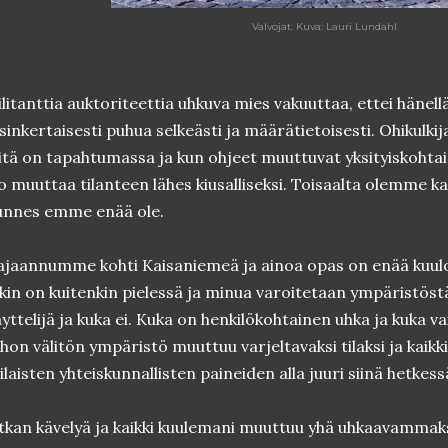
Valvojat. Kuva: Lauri Lundahl
litanttia auktoriteettia uhkuva mies vakuuttaa, ettei hänell
sinkertaisesti puhua selkeästi ja määrätietoisesti. Ohikulki
tä on tapahtumassa ja kun ohjeet muuttuvat yksityiskohtais
o muuttaa tilanteen lähes kiusalliseksi. Toisaalta olemme k
unnes emme enää ole.
jaannumme kohti Kaisaniemeä ja ainoa opas on enää kuulok
kin on kuitenkin pielessä ja minua varoitetaan ympäristöstä
yttelijä ja kuka ei. Kuka on henkilökohtainen uhka ja kuka v
hon välitön ympäristö muuttuu varjeltavaksi tilaksi ja kaikk
ilaisten yhteiskunnallisten paineiden alla juuri siinä hetkess
tkan kävelyä ja kaikki kuulemani muuttuu yhä uhkaavammaks