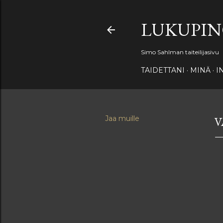
LUKUPI
Simo Sahlman taiteilijasivu
TAIDETTANI
MINÄ
I
Jaa muille
V