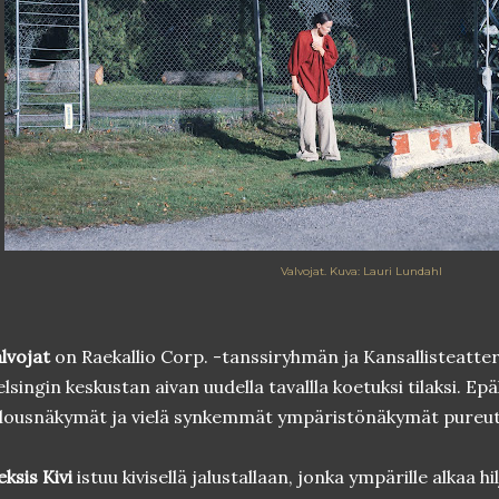
Valvojat. Kuva: Lauri Lundahl
lvojat
on Raekallio Corp. -tanssiryhmän ja Kansallisteatter
lsingin keskustan aivan uudella tavallla koetuksi tilaksi. Epäl
lousnäkymät ja vielä synkemmät ympäristönäkymät pureutu
eksis Kivi
istuu kivisellä jalustallaan, jonka ympärille alkaa 