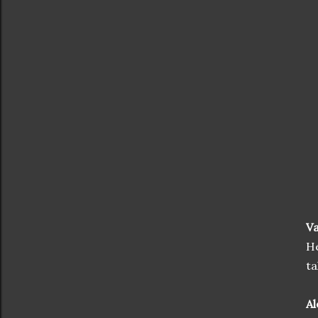
Va
He
ta
Al