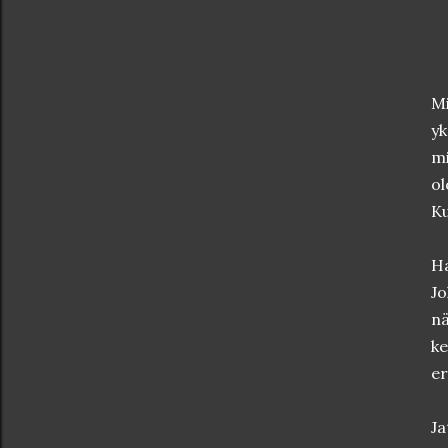
Mi
yk
mi
ol
K
Ha
Jo
nä
ke
er
Ja