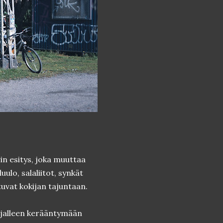
in esitys, joka muuttaa
uulo, salaliitot, synkät
vat kokijan tajuntaan.
hiljalleen kerääntymään