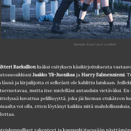
Valvojat. Kuva: Lauri Lundahl
ltteri Raekallion
lisäksi esityksen käsikirjoituksesta vastaav
stosuosikkiani
Jaakko Yli-Juonikas
ja
Harry Salmenniemi
. T
 läsnä ja kirjailijoita ei selkeästi ole kahlittu lainkaan. Joillek
itsevuotavaa, mutta itse mielelläni antauduin vietäväksi. E
ittelyssä kuvattua pelillisyyttä, joka jäi hieman etukäteen
isaalta voi olla, etten löytänyt kaikkia niitä mahdollisuuksia,
ilottaa.
teiskunnalliset rakenteet ja kaupunki itsessään näyttämö