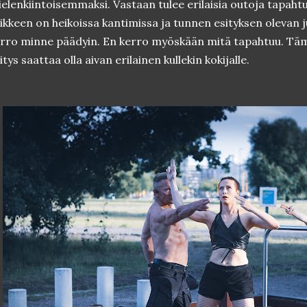
elenkiintoisemmaksi. Vastaan tulee erilaisia outoja tapaht
ikkeen on heikoissa kantimissa ja tunnen esityksen olevan j
rro minne päädyin. En kerro myöskään mitä tapahtuu. Tämä 
itys saattaa olla aivan erilainen kullekin kokijalle.