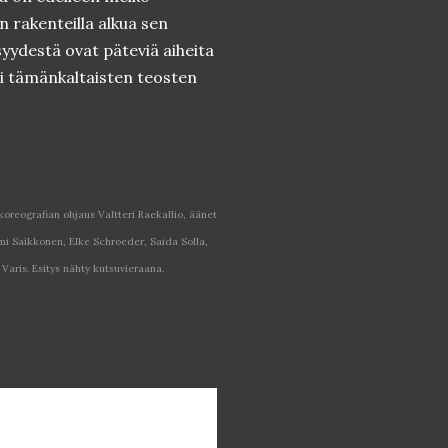
n rakenteilla alkua sen
syydestä ovat päteviä aiheita
ri tämänkaltaisten teosten
 koreografian ohjaus Valtteri Raekallio, äänet
i Saikkonen, Elke Schroeder, Saida Solla,
 Varis. Esitys nähty kutsuvieraana.