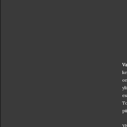
Va
ke
on
yl
es
To
pi
Yh