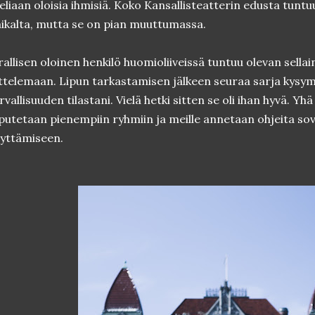
eliaan oloisia ihmisiä. Koko Kansallisteatterin edusta tuntuu 
ikalta, mutta se on pian muuttumassa.
rallisen oloinen henkilö huomioliiveissä tuntuu olevan sella
ttelemaan. Lipun tarkastamisen jälkeen seuraa sarja kysym
rvallisuuden tilastani. Vielä hetki sitten se oli ihan hyvä. Yhä
putetaan pienempiin ryhmiin ja meille annetaan ohjeita sov
yttämiseen.