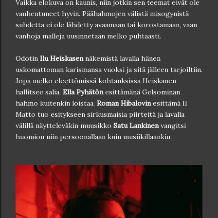
Vaikka elokuva on kaunis, niin jotkin sen teemat eivät ole
vanhentuneet hyvin. Päähahmojen välistä misogynistä
suhdetta ei ole lähdetty avaamaan tai korostamaan, vaan
vanhoja malleja uusinnetaan melko puhtaasti.
Odotin
Ilu Heiskasen
näkemistä lavalla hänen
uskomattoman karismansa vuoksi ja sitä jälleen tarjoiltiin.
Jopa melko eleettömissä kohtauksissa Heiskanen
hallitsee salia.
Ella Pyhätön
esittämänä Gelsominan
hahmo kuitenkin loistaa.
Roman Hibalovin
esittämä Il
Matto tuo esitykseen sirkusmaisia piirteitä ja lavalla
välillä näytteleväkin muusikko
Satu Lankinen
vangitsi
huomion niin persoonallaan kuin musiikillaankin.