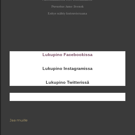
Puvustus Anne Svensk
Esitys nähty kutsuvieraana
Lukupino Facebookissa
Lukupino Instagramissa
Lukupino Twitterissä
Jaa muille