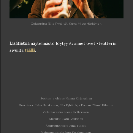
Gelsomina (Ella Pyhältö). Kuva: Mitro Härkönen.
Lisätietoa
näytelmästö löytyy Avoimet ovet -teatterin
sivuilta
täällä
.
Sovitus ja ohjaus Hanna Kirjavainen
Rooleissa Ilkka Heiskanen, Ella Pyhältö ja Roman ”Tino” Hibalov
Videolavastus Joona Pettersson
Musiikki Satu Lankinen
Äänisuunnittelu Juha Tuisku
Valosuunnittelu Jere Kolehmainen