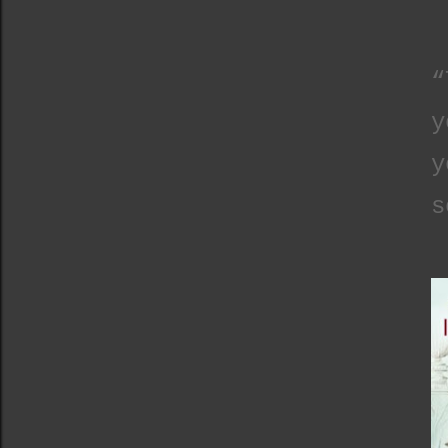
“
y
y
s