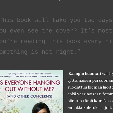
This book will take you two days
ou even see the cover? It’s most
ou’re reading this book every ni
omething is not right.”
Kalingin huumori
välitt
tyttömäisen persoonan k
suodattuu hieman liioite
ehkä varsinaisesti femi
niin tuo tämä komiikass
ennakko-oletuksia, joita