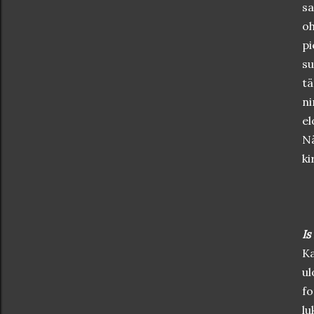
sa
oh
pi
su
t
ni
el
Nä
ki
Is
Ka
ul
fo
lu