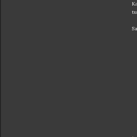
Ka
tu
Sa