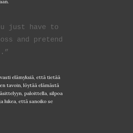
aan.
ou just have to
loss and pretend
d.”
uvasti elämyksiä, että tietää
en tavoin, löytää elämästä
sittelyyn, paloittella, silpoa
 ja lukea, että sanoiko se