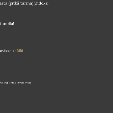
ista (pitkä tarina) yhdeksi
innolla!
tavissa
täällä.
ling, Three Rivers Press