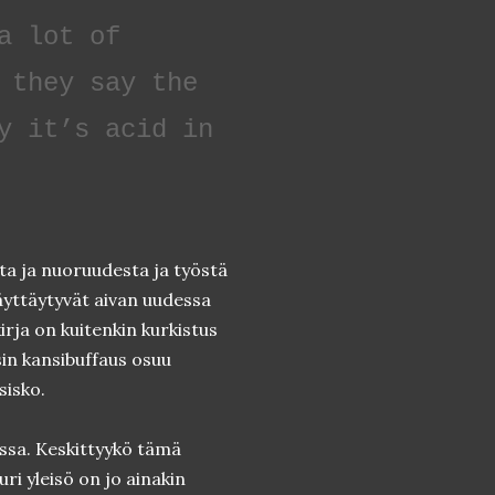
a lot of
 they say the
y it’s acid in
a ja nuoruudesta ja työstä
näyttäytyvät aivan uudessa
irja on kuitenkin kurkistus
in kansibuffaus osuu
sisko.
ossa. Keskittyykö tämä
i yleisö on jo ainakin