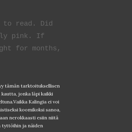
 to read. Did
ly pink. If
ght for months,
yy tämän tarktoituksellisen
autta, jonka läpi kaikki
ltuna.Vaikka Kalingia ei voi
nistiseksi koomikoksi sanoa,
aan nerokkaasti esiin niitä
 tyttöihin ja näiden