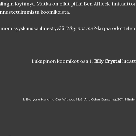
lingin löytänyt. Matka on ollut pitkä Ben Affleck-imitaattor
nnustetuimmista koomikoista.
moin syyskuussa ilmestyvää
Why not me?
-kirjaa odottelen 
Lukupinon koomikot osa 1,
Billy Crystal
lueat
Is Everyone Hanging Out Without Me? (And Other Concerns), 2011, Mindy Ka