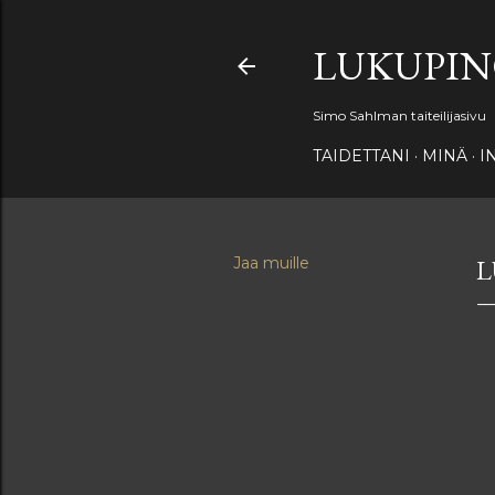
LUKUPI
Simo Sahlman taiteilijasivu
TAIDETTANI
MINÄ
I
Jaa muille
L