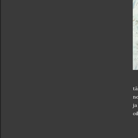
tä
ne
ja
oi