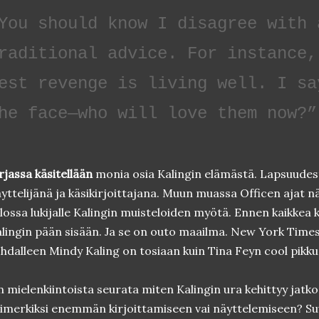
You should know I disagree with 
raditional advice. For instance,
est revenge is living well. I sa
he face—who will love them now?”
rjassa käsitellään
monia osia Kalingin elämästä. Lapsuudest
yttelijänä ja käsikirjoittajana. Muun muassa Officen ajat 
lossa lukijalle Kalingin muisteloiden myötä. Ennen kaikkea k
lingin pään sisään. Ja se on outo maailma. New York Times
hdalleen Mindy Kaling on tosiaan kuin Tina Feyn cool pikku
 mielenkiintoista seurata miten Kalingin ura kehittyy jatk
imerkiksi enemmän kirjoittamiseen vai näyttelemiseen? Suur