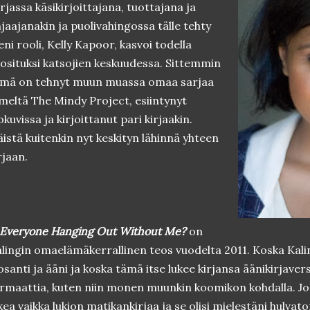
rjassa käsikirjoittajana, tuottajana ja
jaajanakin ja puolivahingossa tälle tehty
eni rooli, Kelly Kapoor, kasvoi todella
osituksi katsojien keskuudessa. Sittemmin
ämä on tehnyt muun muassa omaa sarjaa
meltä The Mindy Project, esiintynyt
okuvissa ja kirjoittanut pari kirjaakin.
istä kuitenkin nyt keskityn lähinnä yhteen
rjaan.
 Everyone Hanging Out Without Me?
on
lingin omaelämäkerrallinen teos vuodelta 2011. Koska Kali
osanti ja ääni ja koska tämä itse lukee kirjansa äänikirjaver
rmaattia, kuten niin monen muunkin koomikon kohdalla. Jos
kea vaikka lukion matikankirjaa ja se olisi mielestäni hulvato