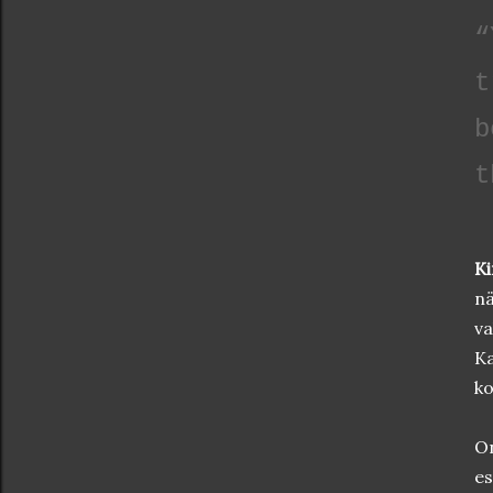
“
t
b
t
Ki
nä
va
Ka
ko
On
es