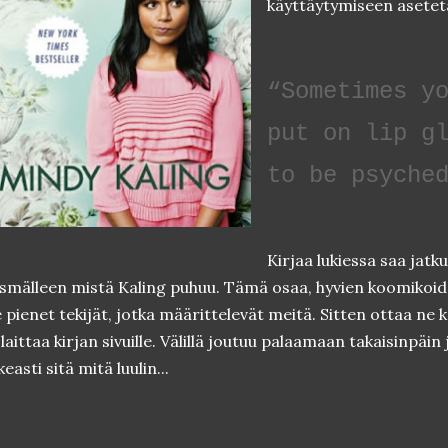
käyttäytymiseen asetet
“Sometimes y
put on lip g
to be psyche
Kirjaa lukiessa saa jatk
smälleen mistä Kaling puhuu. Tämä osaa, hyvien koomikoid
 pienet tekijät, jotka määrittelevät meitä. Sitten ottaa ne kä
 laittaa kirjan sivuille. Välillä joutuu palaamaan takaisinpäin
keasti sitä mitä luulin...