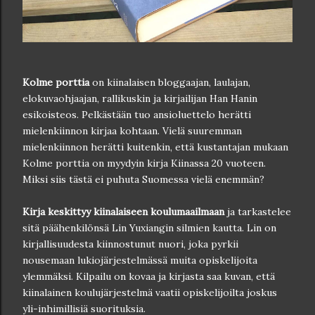
Kolme porttia
on kiinalaisen bloggaajan, laulajan,
elokuvaohjaajan, rallikuskin ja kirjailijan Han Hanin
esikoisteos. Pelkästään tuo ansioluettelo herätti
mielenkiinnon kirjaa kohtaan. Vielä suuremman
mielenkiinnon herätti kuitenkin, että kustantajan mukaan
Kolme porttia on myydyin kirja Kiinassa 20 vuoteen.
Miksi siis tästä ei puhuta Suomessa vielä enemmän?
Kirja keskittyy kiinalaiseen koulumaailmaan
ja tarkastelee
sitä päähenkilönsä Lin Yuxiangin silmien kautta. Lin on
kirjallisuudesta kiinnostunut nuori, joka pyrkii
nousemaan lukiojärjestelmässä muita opiskelijoita
ylemmäksi. Kilpailu on kovaa ja kirjasta saa kuvan, että
kiinalainen koulujärjestelmä vaatii opiskelijoilta joskus
yli-inhimillisiä suorituksia.