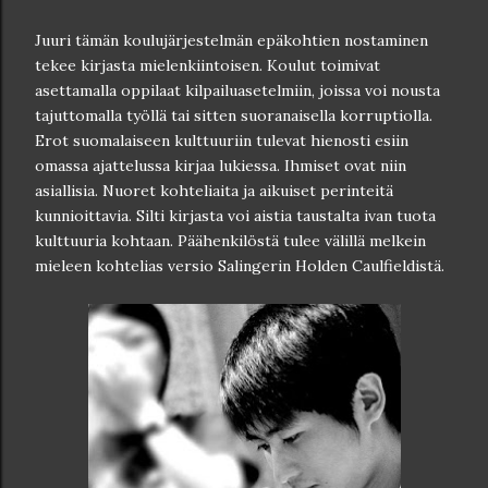
Juuri tämän koulujärjestelmän epäkohtien nostaminen
tekee kirjasta mielenkiintoisen. Koulut toimivat
asettamalla oppilaat kilpailuasetelmiin, joissa voi nousta
tajuttomalla työllä tai sitten suoranaisella korruptiolla.
Erot suomalaiseen kulttuuriin tulevat hienosti esiin
omassa ajattelussa kirjaa lukiessa. Ihmiset ovat niin
asiallisia. Nuoret kohteliaita ja aikuiset perinteitä
kunnioittavia. Silti kirjasta voi aistia taustalta ivan tuota
kulttuuria kohtaan. Päähenkilöstä tulee välillä melkein
mieleen kohtelias versio Salingerin Holden Caulfieldistä.