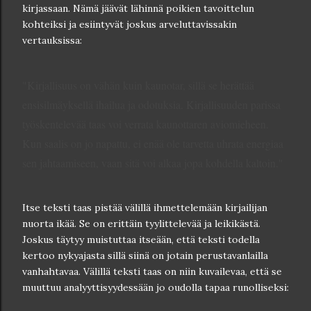
kirjassaan. Nämä jäävät lähinnä poikien tavoittelun
kohteiksi ja esiintyvät joskus arveluttavissakin
vertauksissa:
"Kirjallisuus on vähän kuin kaunotar, sillä se herättää
ensisilmäyksellä ihailua ja odotuksia. Kirjallisuuden parissa
työskentelevää taas voi verrata kaunottaren aviomieheen.
Kun saalis on jo napattu, ei enää ole tarvetta uhrata energiaa
sen jahtaamiseen, vaan sitä voi alkaa jopa kohdella kaltoin."
Itse teksti taas pistää välillä ihmettelemään kirjailijan
nuorta ikää. Se on erittäin tyylittelevää ja leikikästä.
Joskus täytyy muistuttaa itseään, että teksti todella
kertoo nykyajasta sillä siinä on jotain perustavanlailla
vanhahtavaa. Välillä teksti taas on niin kuvailevaa, että se
muuttuu analyyttisyydessään jo oudolla tapaa runolliseksi: