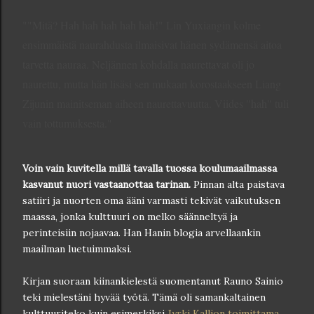
""Mitä? Hah hah hah hah hah!" Lin Yuxiangin kolme
ensimmäistä naurahdusta ilmaisivat hänen sydämensä aitoa
tarvetta nauraa. Neljännen kohdalla naurettavat oli jo
naurettu, mutta hän lisäsi sen mukaan korostaakseen Liang
Zijunin mainitseman aiheen naurettavuutta. Viides "hah" tuli
vain tottumuksesta."
Voin vain kuvitella millä tavalla tuossa koulumaailmassa
kasvanut nuori vastaanottaa tarinan.
Pinnan alta paistava
satiiri ja nuorten oma ääni varmasti tekivät vaikutuksen
maassa, jonka kulttuuri on melko säänneltyä ja
perinteisiin nojaavaa. Han Hanin blogia arvellaankin
maailman luetuimmaksi.
Kirjan suoraan kiinankielestä suomentanut Rauno Sainio
teki mielestäni hyvää työtä. Tämä oli samankaltainen
kulttuuriteko kuin esimerkiksi
Jyrki Kallion toimittama