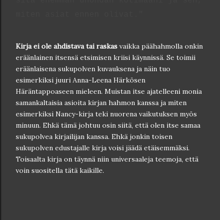
sitä enemmän unohdan kotimaani ja sen,
miten asiat ennen olivat."
Kirja ei ole ahdistava tai raskas
vaikka päähahmolla onkin
eräänlainen itsensä etsimisen kriisi käynnissä. Se toimii
eräänlaisena sukupolven kuvauksena ja näin tuo
esimerkiksi juuri Anna-Leena Härkösen
Häräntappoaseen mieleen. Muistan itse ajatelleeni monia
samankaltaisia asioita kirjan hahmon kanssa ja miten
esimerkiksi Nancy-kirja teki nuorena vaikutuksen myös
minuun. Ehkä tämä johtuu osin siitä, että olen itse samaa
sukupolvea kirjailijan kanssa. Ehkä jonkin toisen
sukupolven edustajalle kirja voisi jäädä etäisemmäksi.
Toisaalta kirja on täynnä niin universaaleja teemoja, että
voin suositella tätä kaikille.