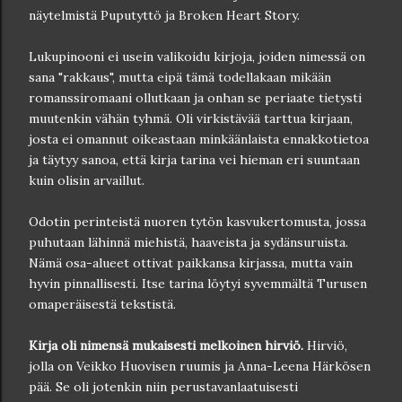
näytelmistä Puputyttö ja Broken Heart Story.
Lukupinooni ei usein valikoidu kirjoja, joiden nimessä on
sana "rakkaus", mutta eipä tämä todellakaan mikään
romanssiromaani ollutkaan ja onhan se periaate tietysti
muutenkin vähän tyhmä. Oli virkistävää tarttua kirjaan,
josta ei omannut oikeastaan minkäänlaista ennakkotietoa
ja täytyy sanoa, että kirja tarina vei hieman eri suuntaan
kuin olisin arvaillut.
Odotin perinteistä nuoren tytön kasvukertomusta, jossa
puhutaan lähinnä miehistä, haaveista ja sydänsuruista.
Nämä osa-alueet ottivat paikkansa kirjassa, mutta vain
hyvin pinnallisesti. Itse tarina löytyi syvemmältä Turusen
omaperäisestä tekstistä.
Kirja oli nimensä mukaisesti melkoinen hirviö.
Hirviö,
jolla on Veikko Huovisen ruumis ja Anna-Leena Härkösen
pää. Se oli jotenkin niin perustavanlaatuisesti