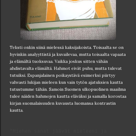
Teksti onkin siinä mielessä kaksijakoista. Toisaalta se on
hyvinkin analyyttistä ja kuvailevaa, mutta toisaalta vapaata
ja elämältä tuoksuvaa. Vaikka joskus sitten vähän
ahdistavalta elämältä. Hahmot eivät puhu, mutta tulevat
tutuiksi. Espanjalainen poikaystävä esimerksi piirtyy
vahvasti lukijan mieleen kun vain tytön ajatuksien kautta
tutustumme tähän. Samoin Suomen ulkopuolinen maailma
tulee näiden hahmojen kautta eläväksi ja samalla korostaa
kirjan suomalaisuuden kuvausta luomansa kontrastin
kautta.
"Miehen sanat jäävät mieleeni ja