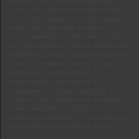
hirveän usein tai oikeastaan koko
ajan, sillä tavallisen ihmisen kotona
ei voi olla sotkuista. Äitini kävelee
ympäriinsä, taittelee pyykkejä ja
etsii kadonneita keittiösaksia. Aina
on jotain hukassa, tavarat elävät omaa
elämäänsä ja kaaos vaanii aina nurkan
takana. Leivänmurut täytyy siivota
lattialta, kasvimaa kitkeä,
keittiönkaapit järjestellä ja
ikkunalaudat pyyhkiä. Nimittäin jos
alkaisi sataa, sadepisarat osuisivat
ikkunalautoihin ja likainen vesi
roiskuisi ikkunoihin ja sen jälkeen ei
tänne enää ketään kehtaisi kutsua
kylään."