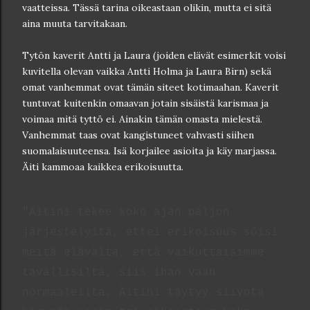
vaatteissa. Tässä tarina oikeastaan olikin, mutta ei sitä
aina muuta tarvitakaan.
Tytön kaverit Antti ja Laura (joiden elävät esimerkit voisi
kuvitella olevan vaikka Antti Holma ja Laura Birn) sekä
omat vanhemmat ovat tämän siteet kotimaahan. Kaverit
tuntuvat kuitenkin omaavan jotain sisäistä karismaa ja
voimaa mitä tyttö ei. Ainakin tämän omasta mielestä.
Vanhemmat taas ovat kangistuneet vahvasti siihen
suomalaisuuteensa. Isä korjailee asioita ja käy marjassa.
Äiti kammoaa kaikkea erikoisuutta.
"Äitini tekee koko ajan paljon
järjestelyitä, ettei erikoisuus söisi
meitä elävältä, että vaikuttaisimme
tavallisilta, siis ihan vaan
normaaleilta. Äitini täytyy siivota