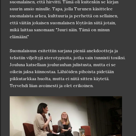
suomalainen, että hirvitti. Tämä oli kuitenkin se kirjan
suurin ansio minulle. Tapa, jolla Turunen käsittelee
suomalaista arkea, kulttuuria ja perhettä on sellainen,
että väitän jokaisen suomalaisen löytävän siitä jotain,
mikä laittaa sanomaan: "Juuri näin. Tämä on minun
elämääni."
Suomalaisuus esitettiin sarjana pieniä anekdootteja ja
tekstiin viljeltyjä sterotypioita, jotka vain tunnisti tosiksi.
Jouluna katsellaan joulurauhan julistusta, mutta ei se
oikein jaksa kiinnostaa. Lähiöiden pihoista pidetään
pikkutarkkaa huolta, mutta ei niitä sitten käytetä.
Tervehdi liian avoimesti ja olet erikoinen.