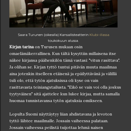
Saara Turunen (oikealla) Kansallisteatterin
Klubi-illassa
toukokuun alussa.
Kirjan tarina
on Turusen mukaan osin
omaelämäkerrallinen. Kun tältä kysyttiin millaisena itse
näkee kirjansa päähenkilön tämä vastasi: "vitun rasittava".
Ja olihan se. Kirjan tyttö tuntui pitävän muuta maailmaa
aina jotenkin itselleen etäisenä ja epäilyttävänä ja välillä
tuli olo, että tytön ajatuksissa oli kyse on vain
rasittavasta teiniangstailusta. "Eikö se vain voi olla joskus
tyytyväinen" sitä ajattelee kun lukee kirjaa, mutta samalla
huomaa tunnistavansa tytön ajatuksia omikseen.
Lopulta Suomi näyttäytyy liian ahdistavana ja levoton
tyttö lähtee maailmalle. Jossain vaiheessa palataan.
Jossain vaiheessa peilistä tuijottaa lehmä naisen