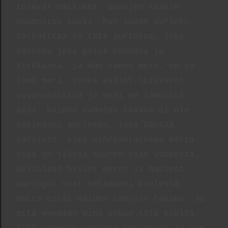
tulevat omikseni. Sanojen taakse
muodostuu kuvia. Kun sanon aurinko,
tarkoittaa se tätä aurinkoa, joka
paistaa joka päivä kuumana ja
kirkkaana, ja kun sanon meri, on se
tämä meri, jonka aallot loiskuvat
syvänsinisinä ja vesi on lämmintä
uida. Näiden sanojen takana ei ole
kotimaani aurinkoa, joka häviää
talvisin, eikä vihreänruskeaa merta,
joka on jäässä suuren osan vuodesta.
Sellaiset hyiset meret ja haaleat
auringot ovat kotimaani kielessä,
mutta eivät näiden sanojen takana. Ja
mitä enemmän minä puhun tätä kieltä,