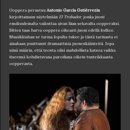
Ooppera perustuu
Antonio García Gutiérrezin
kirjoittamaan näytelmään
El Trobador
, jonka juoni
ensikuulemalta vaikuttaa aivan liian sekavalta oopperaksi.
Sitten taas harva ooppera oikeasti juoni edellä kulkee.
Musiikkiahan se tarina lopulta tukee ja tästä tarinasta ei
ainakaan puuttunut dramaattisia juonenkäänteitä. Jopa
siinä määrin, että teosta olisi mahdollista katsoa vaikka
itseensä kohdistuvana parodiana oikein tunteikkaasta
oopperasta.