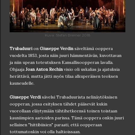
Kuva: Stefan Bremer 2018
Trubaduuri
on
Giuseppe Verdin
säveltämä ooppera
vuodelta 1853, josta näin juuri hämmentävän, kuvottavan
ja niin upean toteutuksen Kansallisoopperan lavalla.
Ohjaaja
Joan Anton Rechin
visio oli uskalias ja ajatuksia
herättävä, mutta jätti myös tilaa alkuperäisen teoksen
kauneudelle.
Giuseppe Verdi
sävelsi Trubaduurista nelinäytöksisen
oopperan, jossa esityksen tähdet pääsevät kukin
vuorollaan eläytymään tähtihetkeensä toinen toistaan
kauniimpien aarioiden parissa. Tämä ooppera onkin juuri
sellainen "hittibiisien" paraati, että oopperaan
tottumatonkin voi olla haltioissaan.