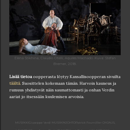
Elena Stikhina, Claudio Otelli, Aquiles Machado. Kuva: Stefan
Bremer, 2018.
Lisää tietoa
oopperasta löytyy Kansallisoopperan sivuilta
täältä
. Suosittelen kokemaan tämän. Harvoin kauneus ja
rumuus yhdistyvät näin saumattomasti ja onhan Verdin
aariat jo itsessään kuulemisen arvoisia.
MUSIIKKI
Giuseppe Verdi
MUSIIKINJOHTO
Patrick Fournillier
OHJAUS,