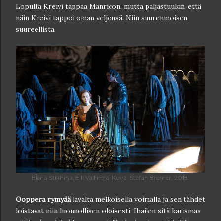
Lopulta Kreivi tappaa Manricon, mutta paljastuukin, että
näin Kreivi tappoi oman veljensä. Niin suurenmoisen
suureellista.
Elena Stikhina, Elli Vallinoja. Kuva: Stefan Bremer, 2018.
Ooppera rymyää
lavalta melkoisella voimalla ja sen tähdet
loistavat niin luonnollisen oloisesti. Ihailen sitä karismaa