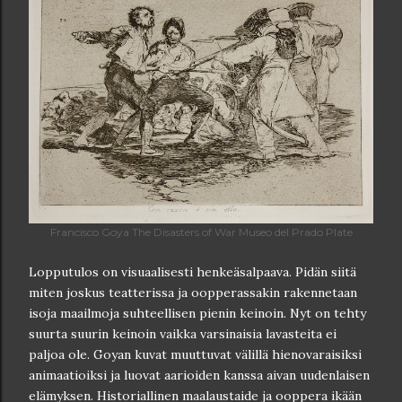
Francisco Goya The Disasters of War Museo del Prado Plate
Lopputulos on visuaalisesti henkeäsalpaava. Pidän siitä
miten joskus teatterissa ja oopperassakin rakennetaan
isoja maailmoja suhteellisen pienin keinoin. Nyt on tehty
suurta suurin keinoin vaikka varsinaisia lavasteita ei
paljoa ole. Goyan kuvat muuttuvat välillä hienovaraisiksi
animaatioiksi ja luovat aarioiden kanssa aivan uudenlaisen
elämyksen. Historiallinen maalaustaide ja ooppera ikään