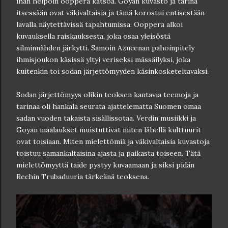
ihan helpoin ooppera katsoa. Goyan kuvasto ja tarina
itsessään ovat väkivaltaisia ja tämä korostui entisestään
lavalla näytettävissä tapahtumissa. Ooppera alkoi
kuvauksella raiskauksesta, joka osaa yleisöstä
silminnähden järkytti. Samoin Azucenan pahoinpitely
ihmisjoukon käsissä yltyi veriseksi mässäilyksi, joka
kuitenkin toi sodan järjettömyyden käsinkosketeltavaksi.
Sodan järjettömyys olikin teoksen kantavia teemoja ja
tarinaa oli hankala seurata ajattelematta Suomen omaa
sadan vuoden takaista sisällissotaa. Verdin musiikki ja
Goyan maalaukset muistuttivat miten lähellä kulttuurit
ovat toisiaan. Miten mielettömiä ja väkivaltaisia kuvastoja
toistuu samankaltaisina ajasta ja paikasta toiseen. Tätä
mielettömyyttä taide pystyy kuvaamaan ja siksi pidän
Rechin Trubaduuria tärkeänä teoksena.