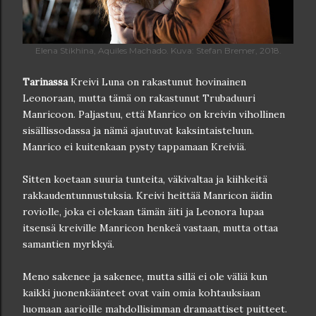
Elena Stikhina, Aquiles Machado. Kuva: Stefan Bremer, 2018.
Tarinassa
Kreivi Luna on rakastunut hovinainen
Leonoraan, mutta tämä on rakastunut Trubaduuri
Manricoon. Paljastuu, että Manrico on kreivin vihollinen
sisällissodassa ja nämä ajautuvat kaksintaisteluun.
Manrico ei kuitenkaan pysty tappamaan Kreiviä.
Sitten koetaan suuria tunteita, väkivaltaa ja kiihkeitä
rakkaudentunnustuksia. Kreivi heittää Manricon äidin
roviolle, joka ei olekaan tämän äiti ja Leonora lupaa
itsensä kreiville Manricon henkeä vastaan, mutta ottaa
samantien myrkkyä.
Meno sakenee ja sakenee, mutta sillä ei ole väliä kun
kaikki juonenkäänteet ovat vain omia kohtauksiaan
luomaan aarioille mahdollisimman dramaattiset puitteet.