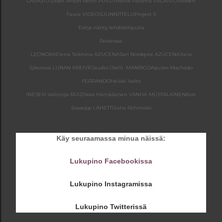
LAVASTUS
Joan Anton Rechi
PUVUT
Mercè Paloma
VALAISTUS
Albert
Faura
VIDEOSUUNNITTELU
Project II
Esitys nähty lehdistölipulla
Rooleissa:
LEONORA
Elena Stikhina
AZUCENA
Sari Nordqvist
AZUCENA
Jana
Sýkorová
LUNAN KREIVI
Claudio Otelli
MANRICO
Aquiles Machado
FERRANDO
Heikki Aalto
INES
Elli Vallinoja
RUIZ
Ilkka Hämäläinen
VANHA MUSTALAINEN
Koit
Soasepp
LÄHETTI
Juha Riihimäki
Käy seuraamassa minua näissä:
Lukupino Facebookissa
Lukupino Instagramissa
Lukupino Twitterissä