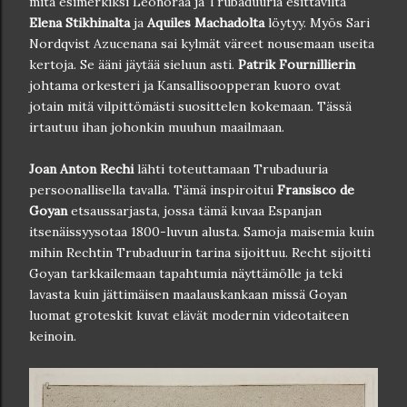
mitä esimerkiksi Leonoraa ja Trubaduuria esittäviltä
Elena Stikhinalta
ja
Aquiles Machadolta
löytyy. Myös Sari
Nordqvist Azucenana sai kylmät väreet nousemaan useita
kertoja. Se ääni jäytää sieluun asti.
Patrik Fournillierin
johtama orkesteri ja Kansallisoopperan kuoro ovat
jotain mitä vilpittömästi suosittelen kokemaan. Tässä
irtautuu ihan johonkin muuhun maailmaan.
Joan Anton Rechi
lähti toteuttamaan Trubaduuria
persoonallisella tavalla. Tämä inspiroitui
Fransisco de
Goyan
etsaussarjasta, jossa tämä kuvaa Espanjan
itsenäissyysotaa 1800-luvun alusta. Samoja maisemia kuin
mihin Rechtin Trubaduurin tarina sijoittuu. Recht sijoitti
Goyan tarkkailemaan tapahtumia näyttämölle ja teki
lavasta kuin jättimäisen maalauskankaan missä Goyan
luomat groteskit kuvat elävät modernin videotaiteen
keinoin.