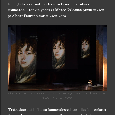
kuin yhdistyvät nyt modernein keinoin ja tulos on
saumaton. Etenkin yhdessä
Mercè Paloman
puvustuksen
ja
Albert Fauran
valaistuksen kera.
Goyan maalaus rapistui näyttävästi katsojien silmien edessä. Kuva:
Stefan Bremer, 2018.
Trubaduuri
ei kaikessa kauneudessakaan ollut kuitenkaan