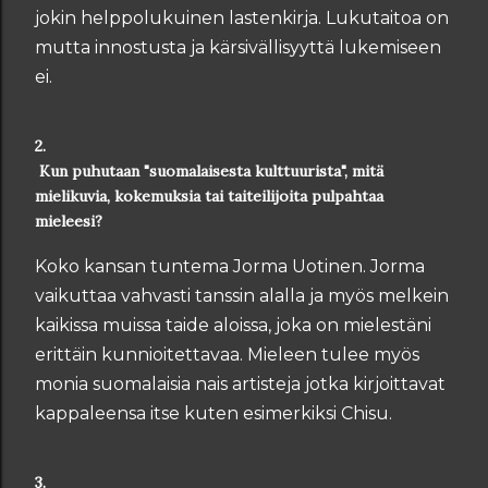
jokin helppolukuinen lastenkirja. Lukutaitoa on
mutta innostusta ja kärsivällisyyttä lukemiseen
ei.
2.
Kun puhutaan "suomalaisesta kulttuurista", mitä
mielikuvia, kokemuksia tai taiteilijoita pulpahtaa
mieleesi?
Koko kansan tuntema Jorma Uotinen. Jorma
vaikuttaa vahvasti tanssin alalla ja myös melkein
kaikissa muissa taide aloissa, joka on mielestäni
erittäin kunnioitettavaa. Mieleen tulee myös
monia suomalaisia nais artisteja jotka kirjoittavat
kappaleensa itse kuten esimerkiksi Chisu.
3.