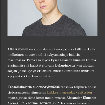
Atte Kilpinen
on suomalainen tanssija, joka tällä hetkellä
melkoinen nouseva tähti nykytanssin ja baletin
maailmassa. Tämä saa myös kyseenalaisen kunnian toimia
ensimmäisenä haastateltavana Lukupinossa, kun aloitan
sarjan, jossa kysyn erilaisilta, mielenkiintoisilta ihmisiltä
kysymyksiä kulttuuriin liittyen.
Kansallisbaletin nuorisoryhmässä
tanssiva Kilpinen nousi
tietoisuuteeni viimeistän
Liikkeen legendat -esitysten
myötä, jossa tämä loisti muun muassa
Alexander Ekmanin
Episode 31
ja
Jorma Uotisen
Jord
-teoksissa tanssien