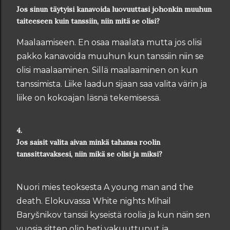
Jos sinun täytyisi kanavoida luovuuttasi johonkin muuhun
taiteeseen kuin tanssiin, niin mitä se olisi?
Maalaamiseen. En osaa maalata mutta jos olisi
pakko kanavoida muuhun kun tanssiin niin se
olisi maalaaminen. Sillä maalaaminen on kun
tanssimista. Liike laadun sijaan saa valita värin ja
liike on kokoajan läsnä tekemisessä.
4.
Jos saisit valita aivan minkä tahansa roolin
tanssittavaksesi, niin mikä se olisi ja miksi?
Nuori mies teoksesta A young man and the
death. Elokuvassa White nights
Mihail
Baryšnikov tanssii kyseistä roolia ja kun näin sen
vuosia sitten olin heti vakuuttunut ja