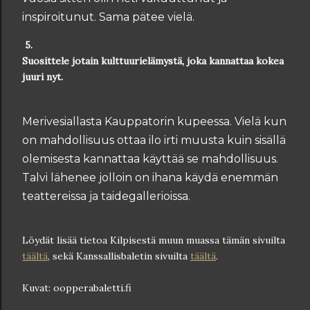
inspiroitunut. Sama pätee vielä.
5.
Suosittele jotain kulttuurielämystä, joka kannattaa kokea
juuri nyt.
Merivesiallasta Kauppatorin kupeessa. Vielä kun
on mahdollisuus ottaa ilo irti muusta kuin sisällä
olemisesta kannattaa käyttää se mahdollisuus.
Talvi lähenee jolloin on ihana käydä enemmän
teattereissa ja taidegallerioissa.
Löydät lisää tietoa Kilpisestä muun muassa tämän sivuilta
täältä
, sekä Kanssallisbaletin sivuilta
täältä
.
Kuvat: oopperabaletti.fi