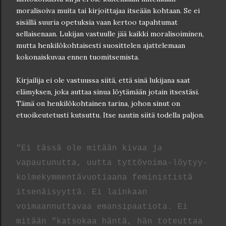
moralisoiva muita tai kirjoittajaa itseään kohtaan. Se ei
sisällä suuria opetuksia vaan kertoo tapahtumat
sellaisenaan. Lukijan vastuulle jää kaikki moralisoiminen,
mutta henkilökohtaisesti suosittelen ajattelemaan
kokonaiskuvaa ennen tuomitsemista.
Kirjailija ei ole vastuussa siitä, että sinä lukijana saat
elämyksen, joka auttaa sinua löytämään jotain itsestäsi.
Tämä on henkilökohtainen tarina, johon sinut on
etuoikeutetusti kutsuttu. Itse nautin siitä todella paljon.
"Ei tässä ole mitään kivaa ja
vapautunutta, uutta tyttövoima-löytyy-
kolmekymmentävuotiaana feminististä
itsenäisyyttä. Ei lainkaan
voimaannuttavaa emansipaatiota. Ei
mitään "katsokaa häntä, hän toteuttaa