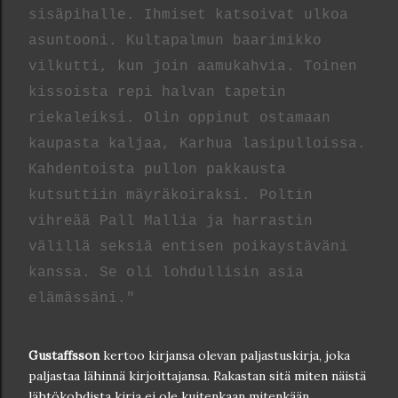
sisäpihalle. Ihmiset katsoivat ulkoa
asuntooni. Kultapalmun baarimikko
vilkutti, kun join aamukahvia. Toinen
kissoista repi halvan tapetin
riekaleiksi. Olin oppinut ostamaan
kaupasta kaljaa, Karhua lasipulloissa.
Kahdentoista pullon pakkausta
kutsuttiin mäyräkoiraksi. Poltin
vihreää Pall Mallia ja harrastin
välillä seksiä entisen poikaystäväni
kanssa. Se oli lohdullisin asia
elämässäni."
Gustaffsson
kertoo kirjansa olevan paljastuskirja, joka
paljastaa lähinnä kirjoittajansa. Rakastan sitä miten näistä
lähtökohdista kirja ei ole kuitenkaan mitenkään