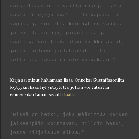
naiseuttaan niin vailla rajoja, sepä
vasta on nykyaikaa".
Ja vapaus ja
vapaus ja voi että kun nyt on vapaus
ja vailla rajoja, pidäkkeitä ja
säätelyä voi tehdä ihan kaikki asiat,
jotka mieleen juolahtavat.
Ei,
sellaista tässä ei ole vähääkään."
Kirja sai minut haluamaan lisää. Onneksi Gustaffssonilta
löytyykin lisää hyllyntäytettä, johon voi tutustua
esimerkiksi tämän sivuilla
täällä
.
"Missä on hetki, joka määrittää kaiken
jälkeenpäin koittavan. Milloin hetki,
josta hiljaisuus alkaa."