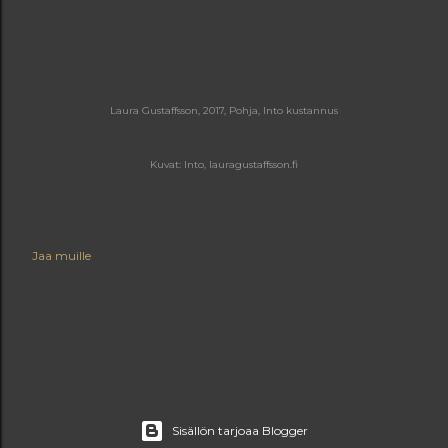
Laura Gustaffsson, 2017, Pohja, Into kustannus
Kuvat: Into, lauragustaffsson.fi
Jaa muille
Sisällön tarjoaa Blogger