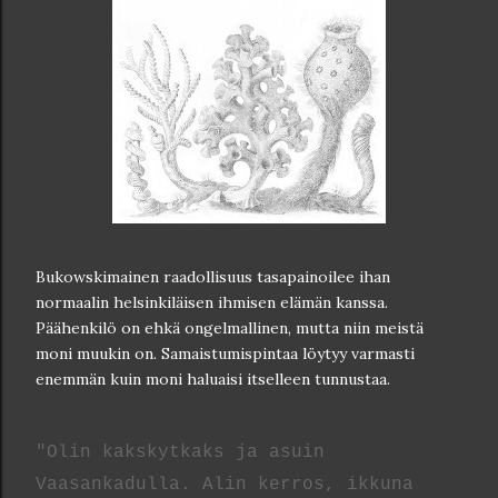
Bukowskimainen raadollisuus tasapainoilee ihan
normaalin helsinkiläisen ihmisen elämän kanssa.
Päähenkilö on ehkä ongelmallinen, mutta niin meistä
moni muukin on. Samaistumispintaa löytyy varmasti
enemmän kuin moni haluaisi itselleen tunnustaa.
"Olin kakskytkaks ja asuin
Vaasankadulla. Alin kerros, ikkuna