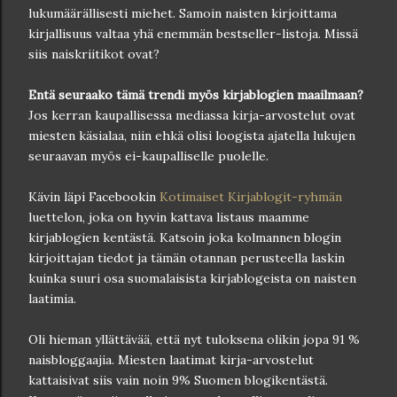
lukumäärällisesti miehet. Samoin naisten kirjoittama
kirjallisuus valtaa yhä enemmän bestseller-listoja. Missä
siis naiskriitikot ovat?
Entä seuraako tämä trendi myös kirjablogien maailmaan?
Jos kerran kaupallisessa mediassa kirja-arvostelut ovat
miesten käsialaa, niin ehkä olisi loogista ajatella lukujen
seuraavan myös ei-kaupalliselle puolelle.
Kävin läpi Facebookin
Kotimaiset Kirjablogit-ryhmän
luettelon, joka on hyvin kattava listaus maamme
kirjablogien kentästä. Katsoin joka kolmannen blogin
kirjoittajan tiedot ja tämän otannan perusteella laskin
kuinka suuri osa suomalaisista kirjablogeista on naisten
laatimia.
Oli hieman yllättävää, että nyt tuloksena olikin jopa 91 %
naisbloggaajia. Miesten laatimat kirja-arvostelut
kattaisivat siis vain noin 9% Suomen blogikentästä.