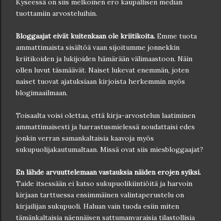
Kyseessä on siis melkoinen ero kaupallisen median
tuottamiin arvosteluihin.
Bloggaajat eivät kuitenkaan ole kriitikoita.
Emme tuota
ammattimaista sisältöä vaan sijoitumme jonnekkin
kriitikoiden ja lukijoiden hämärään välimaastoon. Näin
ollen luvut täsmäävät. Naiset lukevat enemmän, joten
naiset tuovat ajatuksiaan kirjoista herkemmin myös
blogimaailmaan.
Toisaalta voisi olettaa, että kirja-arvostelun laatiminen
ammattimaisesti ja harrastusmielessä noudattaisi edes
jonkin verran samankaltaisia kaavoja myös
sukupuolijakautumaltaan. Missä ovat siis miesbloggaajat?
En lähde arvuuttelemaan vastauksia näiden erojen syiksi.
Taide itsessään ei katso sukupuolikiintiöitä ja harvoin
kirjaan tarttuessa ensimmäinen valintaperustelu on
kirjailijan sukupuoli. Haluan vain tuoda esiin miten
tämänkaltaisia näennäisen sattumanvaraisia tilastollisia