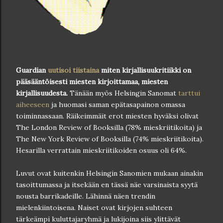
Guardian
uutisoi tiistaina
miten kirjallisuukritiikki on
pääsääntöisesti miesten kirjoittamaa, miesten
kirjallisuudesta.
Tänään myös Helsingin Sanomat
tarttui
aiheeseen
ja huomasi saman epätasapainon omassa
toiminnassaan. Räikeimmäit erot miesten hyväksi olivat
The London Review of Booksilla (78% mieskriitikoita) ja
The New York Review of Booksilla (74% mieskriitikoita).
Hesarilla verrattain mieskriitikoiden osuus oli 64%.
Luvut ovat kuitenkin Helsingin Sanomien mukaan ainakin
tasoittumassa ja itsekään en tässä näe varsinaista syytä
nousta barrikadeille. Lähinnä näen trendin
mielenkiintoisena. Naiset ovat kirjojen suhteen
tärkeämpi kuluttajaryhmä ja lukijoina siis ylittävät