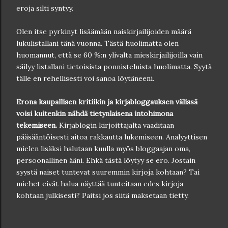
eroja silti syntyy.
Olen itse pyrkinyt lisäämään naiskirjailijoiden määrä
lukulistallani tänä vuonna. Tästä huolimatta olen
huomannut, että se 60 %:n ylivalta mieskirjailijoilla vain
säilyy listallani tietoisista ponnisteluista huolimatta. Syytä
tälle en rehellisesti voi sanoa löytäneeni.
Erona kaupallisen kritiikin ja kirjabloggauksen välissä
voisi kuitenkin nähdä tietynlaisena intohimona
tekemiseen.
Kirjablogin kirjoittajalta vaaditaan
pääsääntöisesti aitoa rakkautta lukemiseen. Analyyttisen
mielen lisäksi halutaan kuulla myös bloggaajan oma,
persoonallinen ääni. Ehkä tästä löytyy se ero. Jostain
syystä naiset tuntevat suuremmin kirjoja kohtaan? Tai
miehet eivät halua näyttää tunteitaan edes kirjoja
kohtaan julkisesti? Paitsi jos siitä maksetaan tietty.