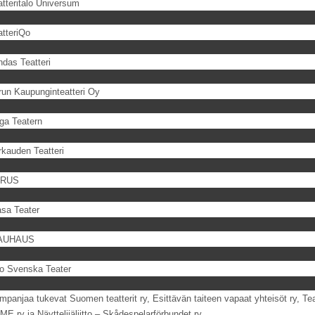
atteritalo Universum
atteriQo
hdas Teatteri
run Kaupunginteatteri Oy
ga Teatern
rkauden Teatteri
IRUS
sa Teater
AUHAUS
o Svenska Teater
panjaa tukevat Suomen teatterit ry, Esittävän taiteen vapaat yhteisöt ry, Teatt
ME ry ja Näyttelijäliitto – Skådespelarförbundet ry.