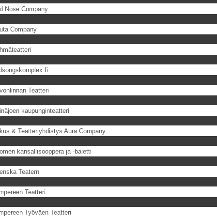
d Nose Company
uta Company
hmäteatteri
dsongskomplex:fi
vonlinnan Teatteri
inäjoen kaupunginteatteri
rkus & Teatteriyhdistys Aura Company
omen kansallisooppera ja -baletti
enska Teatern
mpereen Teatteri
mpereen Työväen Teatteri