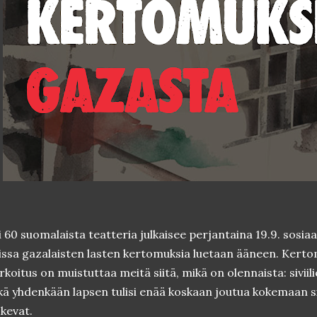
i 60 suomalaista teatteria julkaisee perjantaina 19.9. sosia
issa gazalaisten lasten kertomuksia luetaan ääneen. Ker
rkoitus on muistuttaa meitä siitä, mikä on olennaista: sivii
kä yhdenkään lapsen tulisi enää koskaan joutua kokemaan si
kevat.