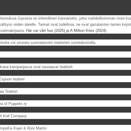
rtomuksia Gazasta
on inhimillinen kannanotto, jotta mahdollisimman moni kuu
ähtyisi niiden äärelle. Tarinat ovat todellisia: ne ovat gazalaisten lasten kirjo
koelmakirjasta,
Här var vårt hus
(2025) ja
A Million Kites
(2024).
rinoita voi seurata suomalaisten teatterien somealustoilla.
kana kampanjassa ovat seuraavat teatterit:
Espoon teatteri
aa Teatteri
ra of Puppets ry
rl Knif Company
mpañía Kaari & Roni Martin