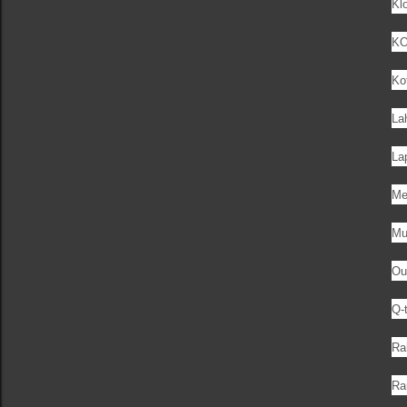
Kl
KO
Ko
La
La
Me
Mu
Oul
Q-t
Rak
Rau