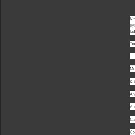
Ke
pys
ko
Ta
Mu
& 
Ah
Au
Ca
Co