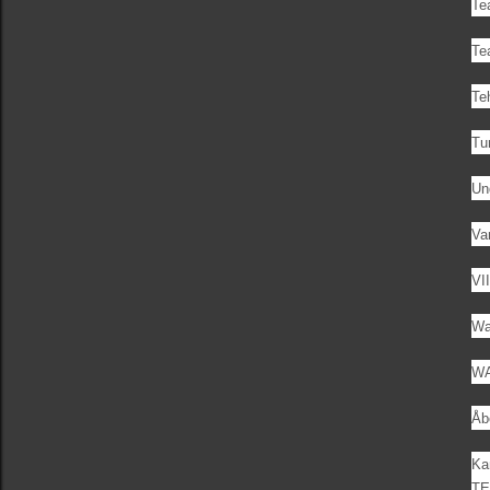
Te
Te
Te
Tu
Un
Va
VI
Wa
W
Åb
Kam
TE