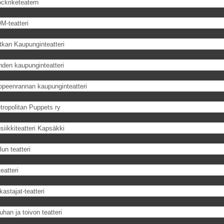
ockriketeatern
M-teatteri
tkan Kaupunginteatteri
hden kaupunginteatteri
ppeenrannan kaupunginteatteri
tropolitan Puppets ry
siikkiteatteri Kapsäkki
un teatteri
eatteri
astajat-teatteri
han ja toivon teatteri