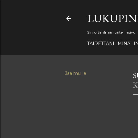
LUKUPI
Simo Sahlman taiteilijasivu
TAIDETTANI
MINÄ
I
Jaa muille
S
K