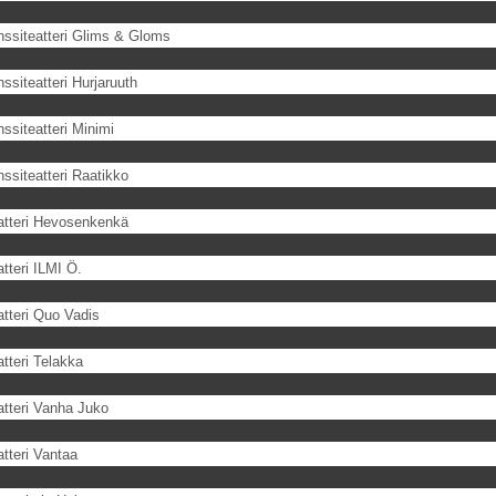
nssiteatteri Glims & Gloms
ssiteatteri Hurjaruuth
nssiteatteri Minimi
nssiteatteri Raatikko
atteri Hevosenkenkä
atteri ILMI Ö.
atteri Quo Vadis
atteri Telakka
atteri Vanha Juko
atteri Vantaa