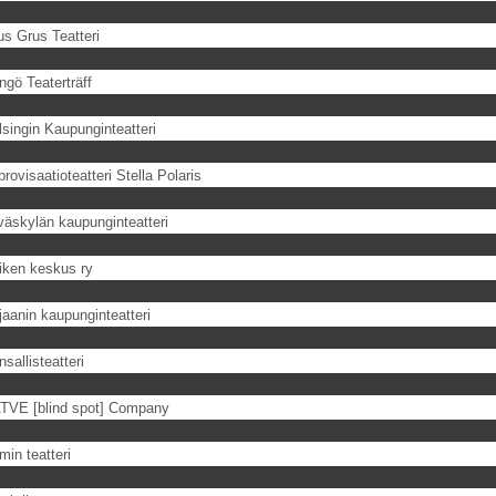
us Grus Teatteri
ngö Teaterträff
lsingin Kaupunginteatteri
rovisaatioteatteri Stella Polaris
väskylän kaupunginteatteri
iken keskus ry
jaanin kaupunginteatteri
sallisteatteri
TVE [blind spot] Company
min teatteri