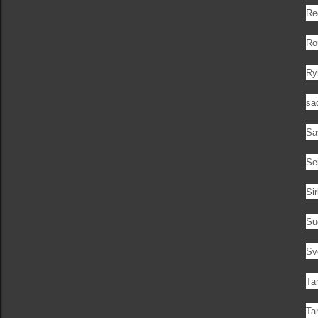
Re
Ro
Ry
sa
Sa
Se
Si
Su
Sv
Ta
Ta